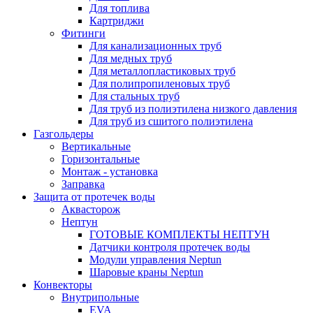
Для топлива
Картриджи
Фитинги
Для канализационных труб
Для медных труб
Для металлопластиковых труб
Для полипропиленовых труб
Для стальных труб
Для труб из полиэтилена низкого давления
Для труб из сшитого полиэтилена
Газгольдеры
Вертикальные
Горизонтальные
Монтаж - установка
Заправка
Защита от протечек воды
Аквасторож
Нептун
ГОТОВЫЕ КОМПЛЕКТЫ НЕПТУН
Датчики контроля протечек воды
Модули управления Neptun
Шаровые краны Neptun
Конвекторы
Внутрипольные
EVA