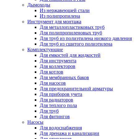
Дымоходы
Из нержавеющей стали
Из полипропилена
Инструмент для монтажа
Для металлопластиковых труб
Для полипропиленовых труб
Для труб из полиэтилена низкого давления
Для труб из сшитого полиэтилена
Комплектующие
Для емкостей для жидкостей
Для инструмента
Для коллекторов
Для котлов
Для мембранных баков
Для насосов
Для предохранительной арматуры
Для приборов учета
Для радиаторов
Для теплого пола
Для труб
Для фитингов
Насосы
Для водоснабжения
Для дренажа и канализации
Для отопления