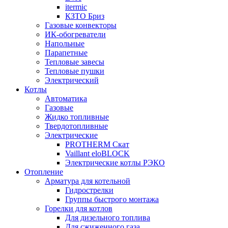
itermic
КЗТО Бриз
Газовые конвекторы
ИК-обогреватели
Напольные
Парапетные
Тепловые завесы
Тепловые пушки
Электрический
Котлы
Автоматика
Газовые
Жидко топливные
Твердотопливные
Электрические
PROTHERM Скат
Vaillant eloBLOCK
Электрические котлы РЭКО
Отопление
Арматура для котельной
Гидрострелки
Группы быстрого монтажа
Горелки для котлов
Для дизельного топлива
Для сжиженного газа