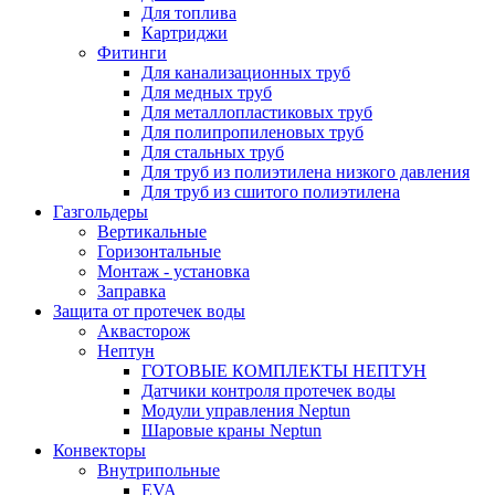
Для топлива
Картриджи
Фитинги
Для канализационных труб
Для медных труб
Для металлопластиковых труб
Для полипропиленовых труб
Для стальных труб
Для труб из полиэтилена низкого давления
Для труб из сшитого полиэтилена
Газгольдеры
Вертикальные
Горизонтальные
Монтаж - установка
Заправка
Защита от протечек воды
Аквасторож
Нептун
ГОТОВЫЕ КОМПЛЕКТЫ НЕПТУН
Датчики контроля протечек воды
Модули управления Neptun
Шаровые краны Neptun
Конвекторы
Внутрипольные
EVA