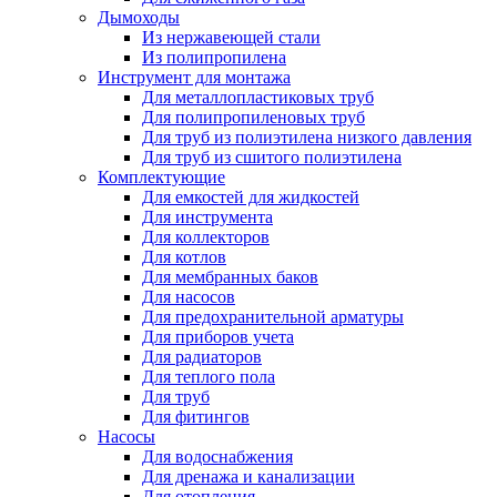
Дымоходы
Из нержавеющей стали
Из полипропилена
Инструмент для монтажа
Для металлопластиковых труб
Для полипропиленовых труб
Для труб из полиэтилена низкого давления
Для труб из сшитого полиэтилена
Комплектующие
Для емкостей для жидкостей
Для инструмента
Для коллекторов
Для котлов
Для мембранных баков
Для насосов
Для предохранительной арматуры
Для приборов учета
Для радиаторов
Для теплого пола
Для труб
Для фитингов
Насосы
Для водоснабжения
Для дренажа и канализации
Для отопления