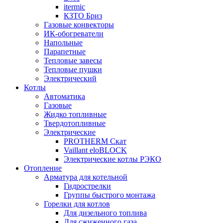
itermic
КЗТО Бриз
Газовые конвекторы
ИК-обогреватели
Напольные
Парапетные
Тепловые завесы
Тепловые пушки
Электрический
Котлы
Автоматика
Газовые
Жидко топливные
Твердотопливные
Электрические
PROTHERM Скат
Vaillant eloBLOCK
Электрические котлы РЭКО
Отопление
Арматура для котельной
Гидрострелки
Группы быстрого монтажа
Горелки для котлов
Для дизельного топлива
Для сжиженного газа