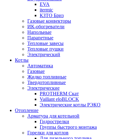
EVA
itermic
КЗТО Бриз
Газовые конвекторы
ИК-обогреватели
Напольные
Парапетные
Тепловые завесы
Тепловые пушки
Электрический
Котлы
Автоматика
Газовые
Жидко топливные
Твердотопливные
Электрические
PROTHERM Скат
Vaillant eloBLOCK
Электрические котлы РЭКО
Отопление
Арматура для котельной
Гидрострелки
Группы быстрого монтажа
Горелки для котлов
Для дизельного топлива