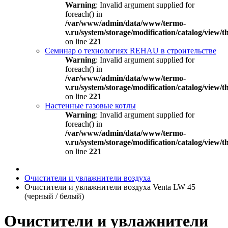
Warning
: Invalid argument supplied for
foreach() in
/var/www/admin/data/www/termo-
v.ru/system/storage/modification/catalog/view
on line
221
Семинар о технологиях REHAU в строительстве
Warning
: Invalid argument supplied for
foreach() in
/var/www/admin/data/www/termo-
v.ru/system/storage/modification/catalog/view
on line
221
Настенные газовые котлы
Warning
: Invalid argument supplied for
foreach() in
/var/www/admin/data/www/termo-
v.ru/system/storage/modification/catalog/view
on line
221
Очистители и увлажнители воздуха
Очистители и увлажнители воздуха Venta LW 45
(черный / белый)
Очистители и увлажнители