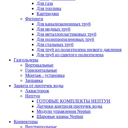
Для газа
Для топлива
Картриджи
Фитинги
Для канализационных труб
Для медных труб
Для металлопластиковых труб
Для полипропиленовых труб
Для стальных труб
Для труб из полиэтилена низкого давления
Для труб из сшитого полиэтилена
Газгольдеры
Вертикальные
Горизонтальные
Монтаж - установка
Заправка
Защита от протечек воды
Аквасторож
Нептун
ГОТОВЫЕ КОМПЛЕКТЫ НЕПТУН
Датчики контроля протечек воды
Модули управления Neptun
Шаровые краны Neptun
Конвекторы
Внутрипольные