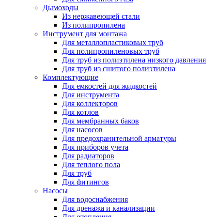
Дымоходы
Из нержавеющей стали
Из полипропилена
Инструмент для монтажа
Для металлопластиковых труб
Для полипропиленовых труб
Для труб из полиэтилена низкого давления
Для труб из сшитого полиэтилена
Комплектующие
Для емкостей для жидкостей
Для инструмента
Для коллекторов
Для котлов
Для мембранных баков
Для насосов
Для предохранительной арматуры
Для приборов учета
Для радиаторов
Для теплого пола
Для труб
Для фитингов
Насосы
Для водоснабжения
Для дренажа и канализации
Для отопления