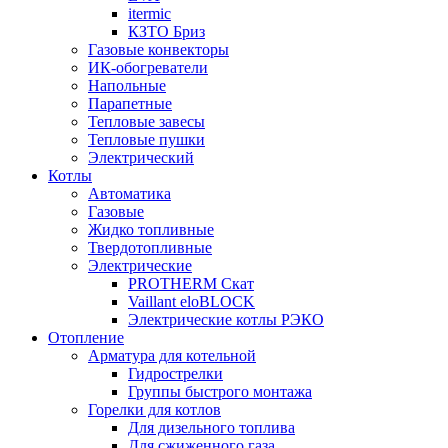
itermic
КЗТО Бриз
Газовые конвекторы
ИК-обогреватели
Напольные
Парапетные
Тепловые завесы
Тепловые пушки
Электрический
Котлы
Автоматика
Газовые
Жидко топливные
Твердотопливные
Электрические
PROTHERM Скат
Vaillant eloBLOCK
Электрические котлы РЭКО
Отопление
Арматура для котельной
Гидрострелки
Группы быстрого монтажа
Горелки для котлов
Для дизельного топлива
Для сжиженного газа