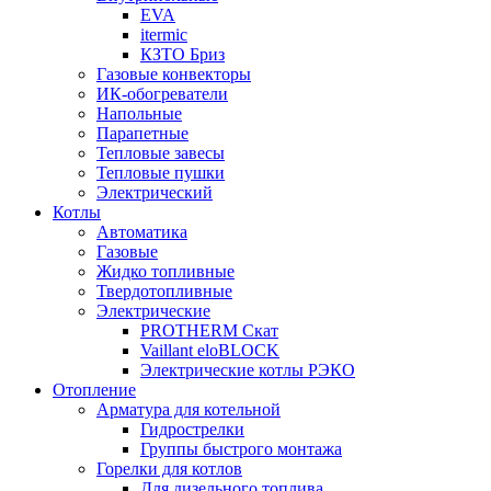
EVA
itermic
КЗТО Бриз
Газовые конвекторы
ИК-обогреватели
Напольные
Парапетные
Тепловые завесы
Тепловые пушки
Электрический
Котлы
Автоматика
Газовые
Жидко топливные
Твердотопливные
Электрические
PROTHERM Скат
Vaillant eloBLOCK
Электрические котлы РЭКО
Отопление
Арматура для котельной
Гидрострелки
Группы быстрого монтажа
Горелки для котлов
Для дизельного топлива