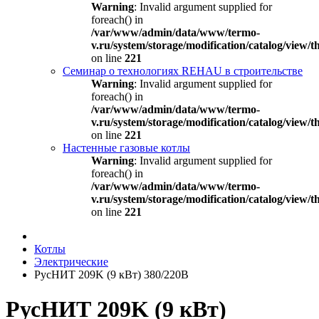
Warning
: Invalid argument supplied for
foreach() in
/var/www/admin/data/www/termo-
v.ru/system/storage/modification/catalog/view
on line
221
Семинар о технологиях REHAU в строительстве
Warning
: Invalid argument supplied for
foreach() in
/var/www/admin/data/www/termo-
v.ru/system/storage/modification/catalog/view
on line
221
Настенные газовые котлы
Warning
: Invalid argument supplied for
foreach() in
/var/www/admin/data/www/termo-
v.ru/system/storage/modification/catalog/view
on line
221
Котлы
Электрические
РусНИТ 209K (9 кВт) 380/220В
РусНИТ 209K (9 кВт)