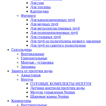
Для газа
Для топлива
Картриджи
Фитинги
Для канализационных труб
Для медных труб
Для металлопластиковых труб
Для полипропиленовых труб
Для стальных труб
Для труб из полиэтилена низкого давления
Для труб из сшитого полиэтилена
Газгольдеры
Вертикальные
Горизонтальные
Монтаж - установка
Заправка
Защита от протечек воды
Аквасторож
Нептун
ГОТОВЫЕ КОМПЛЕКТЫ НЕПТУН
Датчики контроля протечек воды
Модули управления Neptun
Шаровые краны Neptun
Конвекторы
Внутрипольные