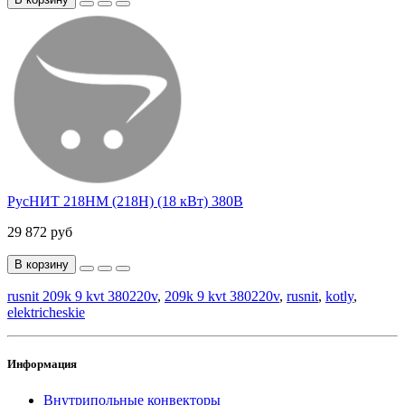
РусНИТ 218НМ (218Н) (18 кВт) 380В
29 872 руб
В корзину
rusnit 209k 9 kvt 380220v
,
209k 9 kvt 380220v
,
rusnit
,
kotly
,
elektricheskie
Информация
Внутрипольные конвекторы