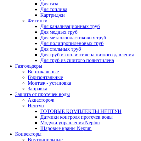
Для газа
Для топлива
Картриджи
Фитинги
Для канализационных труб
Для медных труб
Для металлопластиковых труб
Для полипропиленовых труб
Для стальных труб
Для труб из полиэтилена низкого давления
Для труб из сшитого полиэтилена
Газгольдеры
Вертикальные
Горизонтальные
Монтаж - установка
Заправка
Защита от протечек воды
Аквасторож
Нептун
ГОТОВЫЕ КОМПЛЕКТЫ НЕПТУН
Датчики контроля протечек воды
Модули управления Neptun
Шаровые краны Neptun
Конвекторы
Внутрипольные