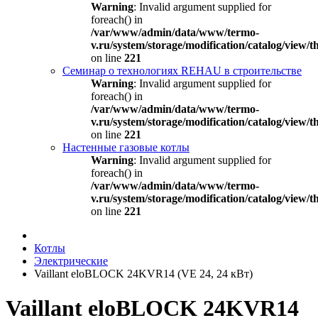
Warning
: Invalid argument supplied for
foreach() in
/var/www/admin/data/www/termo-
v.ru/system/storage/modification/catalog/view
on line
221
Семинар о технологиях REHAU в строительстве
Warning
: Invalid argument supplied for
foreach() in
/var/www/admin/data/www/termo-
v.ru/system/storage/modification/catalog/view
on line
221
Настенные газовые котлы
Warning
: Invalid argument supplied for
foreach() in
/var/www/admin/data/www/termo-
v.ru/system/storage/modification/catalog/view
on line
221
Котлы
Электрические
Vaillant eloBLOCK 24KVR14 (VE 24, 24 кВт)
Vaillant eloBLOCK 24KVR14