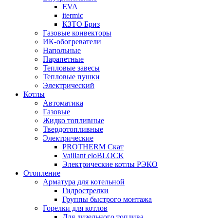
EVA
itermic
КЗТО Бриз
Газовые конвекторы
ИК-обогреватели
Напольные
Парапетные
Тепловые завесы
Тепловые пушки
Электрический
Котлы
Автоматика
Газовые
Жидко топливные
Твердотопливные
Электрические
PROTHERM Скат
Vaillant eloBLOCK
Электрические котлы РЭКО
Отопление
Арматура для котельной
Гидрострелки
Группы быстрого монтажа
Горелки для котлов
Для дизельного топлива