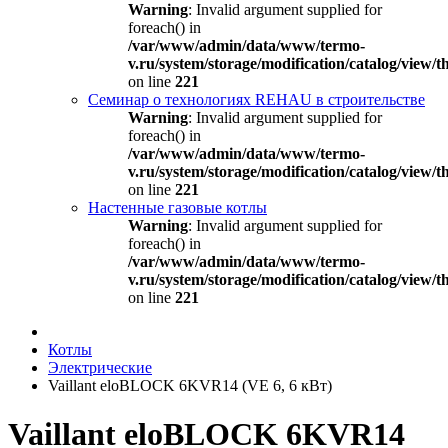
Warning
: Invalid argument supplied for
foreach() in
/var/www/admin/data/www/termo-
v.ru/system/storage/modification/catalog/view
on line
221
Семинар о технологиях REHAU в строительстве
Warning
: Invalid argument supplied for
foreach() in
/var/www/admin/data/www/termo-
v.ru/system/storage/modification/catalog/view
on line
221
Настенные газовые котлы
Warning
: Invalid argument supplied for
foreach() in
/var/www/admin/data/www/termo-
v.ru/system/storage/modification/catalog/view
on line
221
Котлы
Электрические
Vaillant eloBLOCK 6KVR14 (VE 6, 6 кВт)
Vaillant eloBLOCK 6KVR14