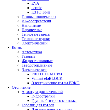
EVA
itermic
КЗТО Бриз
Газовые конвекторы
ИК-обогреватели
Напольные
Парапетные
Тепловые завесы
Тепловые пушки
Электрический
Котлы
Автоматика
Газовые
Жидко топливные
Твердотопливные
Электрические
PROTHERM Скат
Vaillant eloBLOCK
Электрические котлы РЭКО
Отопление
Арматура для котельной
Гидрострелки
Группы быстрого монтажа
Горелки для котлов
Для дизельного топлива