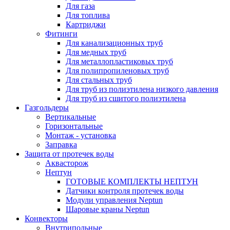
Для газа
Для топлива
Картриджи
Фитинги
Для канализационных труб
Для медных труб
Для металлопластиковых труб
Для полипропиленовых труб
Для стальных труб
Для труб из полиэтилена низкого давления
Для труб из сшитого полиэтилена
Газгольдеры
Вертикальные
Горизонтальные
Монтаж - установка
Заправка
Защита от протечек воды
Аквасторож
Нептун
ГОТОВЫЕ КОМПЛЕКТЫ НЕПТУН
Датчики контроля протечек воды
Модули управления Neptun
Шаровые краны Neptun
Конвекторы
Внутрипольные