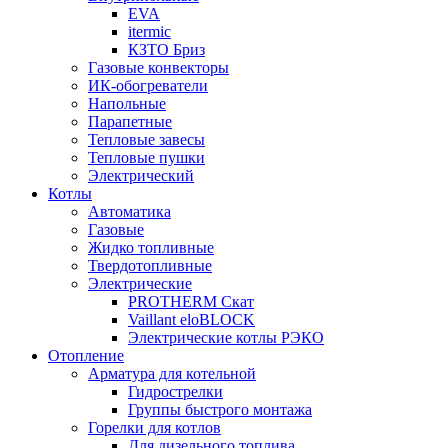
EVA
itermic
КЗТО Бриз
Газовые конвекторы
ИК-обогреватели
Напольные
Парапетные
Тепловые завесы
Тепловые пушки
Электрический
Котлы
Автоматика
Газовые
Жидко топливные
Твердотопливные
Электрические
PROTHERM Скат
Vaillant eloBLOCK
Электрические котлы РЭКО
Отопление
Арматура для котельной
Гидрострелки
Группы быстрого монтажа
Горелки для котлов
Для дизельного топлива