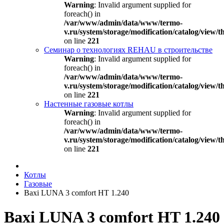
Warning
: Invalid argument supplied for
foreach() in
/var/www/admin/data/www/termo-
v.ru/system/storage/modification/catalog/view
on line
221
Семинар о технологиях REHAU в строительстве
Warning
: Invalid argument supplied for
foreach() in
/var/www/admin/data/www/termo-
v.ru/system/storage/modification/catalog/view
on line
221
Настенные газовые котлы
Warning
: Invalid argument supplied for
foreach() in
/var/www/admin/data/www/termo-
v.ru/system/storage/modification/catalog/view
on line
221
Котлы
Газовые
Baxi LUNA 3 comfort HT 1.240
Baxi LUNA 3 comfort HT 1.240