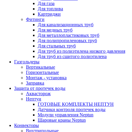
Для газа
Для топлива
Картриджи
Фитинги
Для канализационных труб
Для медных труб
Для металлопластиковых труб
Для полипропиленовых труб
Для стальных труб
Для труб из полиэтилена низкого давления
Для труб из сшитого полиэтилена
Газгольдеры
Вертикальные
Горизонтальные
Монтаж - установка
Заправка
Защита от протечек воды
Аквасторож
Нептун
ГОТОВЫЕ КОМПЛЕКТЫ НЕПТУН
Датчики контроля протечек воды
Модули управления Neptun
Шаровые краны Neptun
Конвекторы
Внутрипольные