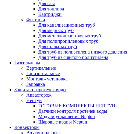
Для газа
Для топлива
Картриджи
Фитинги
Для канализационных труб
Для медных труб
Для металлопластиковых труб
Для полипропиленовых труб
Для стальных труб
Для труб из полиэтилена низкого давления
Для труб из сшитого полиэтилена
Газгольдеры
Вертикальные
Горизонтальные
Монтаж - установка
Заправка
Защита от протечек воды
Аквасторож
Нептун
ГОТОВЫЕ КОМПЛЕКТЫ НЕПТУН
Датчики контроля протечек воды
Модули управления Neptun
Шаровые краны Neptun
Конвекторы
Внутрипольные