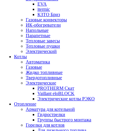
EVA
itermic
КЗТО Бриз
Газовые конвекторы
ИК-обогреватели
Напольные
Парапетные
Тепловые завесы
Тепловые пушки
Электрический
Котлы
Автоматика
Газовые
Жидко топливные
Твердотопливные
Электрические
PROTHERM Скат
Vaillant eloBLOCK
Электрические котлы РЭКО
Отопление
Арматура для котельной
Гидрострелки
Группы быстрого монтажа
Горелки для котлов
Для дизельного топлива