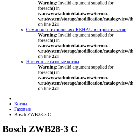
Warning
: Invalid argument supplied for
foreach() in
/var/www/admin/data/www/termo-
v.ru/system/storage/modification/catalog/view
on line
221
Семинар о технологиях REHAU в строительстве
Warning
: Invalid argument supplied for
foreach() in
/var/www/admin/data/www/termo-
v.ru/system/storage/modification/catalog/view
on line
221
Настенные газовые котлы
Warning
: Invalid argument supplied for
foreach() in
/var/www/admin/data/www/termo-
v.ru/system/storage/modification/catalog/view
on line
221
Котлы
Газовые
Bosch ZWB28-3 C
Bosch ZWB28-3 C