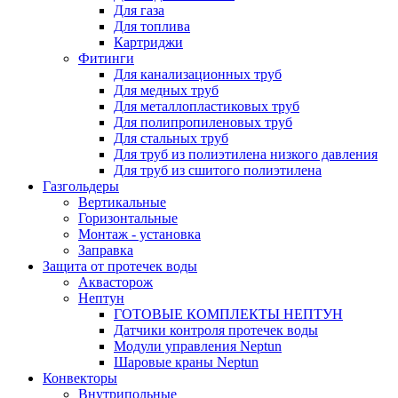
Для газа
Для топлива
Картриджи
Фитинги
Для канализационных труб
Для медных труб
Для металлопластиковых труб
Для полипропиленовых труб
Для стальных труб
Для труб из полиэтилена низкого давления
Для труб из сшитого полиэтилена
Газгольдеры
Вертикальные
Горизонтальные
Монтаж - установка
Заправка
Защита от протечек воды
Аквасторож
Нептун
ГОТОВЫЕ КОМПЛЕКТЫ НЕПТУН
Датчики контроля протечек воды
Модули управления Neptun
Шаровые краны Neptun
Конвекторы
Внутрипольные