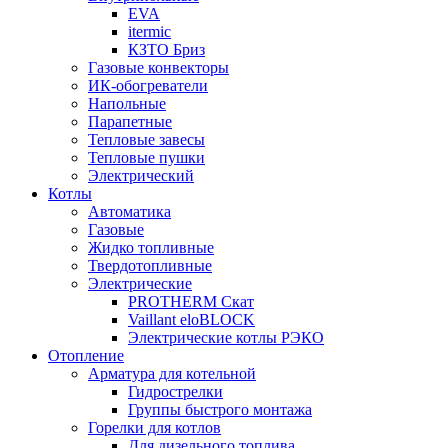
EVA
itermic
КЗТО Бриз
Газовые конвекторы
ИК-обогреватели
Напольные
Парапетные
Тепловые завесы
Тепловые пушки
Электрический
Котлы
Автоматика
Газовые
Жидко топливные
Твердотопливные
Электрические
PROTHERM Скат
Vaillant eloBLOCK
Электрические котлы РЭКО
Отопление
Арматура для котельной
Гидрострелки
Группы быстрого монтажа
Горелки для котлов
Для дизельного топлива