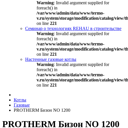
Warning
: Invalid argument supplied for
foreach() in
/var/www/admin/data/www/termo-
v.ru/system/storage/modification/catalog/view
on line
221
Семинар о технологиях REHAU в строительстве
Warning
: Invalid argument supplied for
foreach() in
/var/www/admin/data/www/termo-
v.ru/system/storage/modification/catalog/view
on line
221
Настенные газовые котлы
Warning
: Invalid argument supplied for
foreach() in
/var/www/admin/data/www/termo-
v.ru/system/storage/modification/catalog/view
on line
221
Котлы
Газовые
PROTHERM Бизон NO 1200
PROTHERM Бизон NO 1200