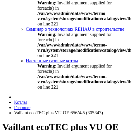
Warning
: Invalid argument supplied for
foreach() in
/var/www/admin/data/www/termo-
v.ru/system/storage/modification/catalog/view
on line
221
Семинар о технологиях REHAU в строительстве
Warning
: Invalid argument supplied for
foreach() in
/var/www/admin/data/www/termo-
v.ru/system/storage/modification/catalog/view
on line
221
Настенные газовые котлы
Warning
: Invalid argument supplied for
foreach() in
/var/www/admin/data/www/termo-
v.ru/system/storage/modification/catalog/view
on line
221
Котлы
Газовые
Vaillant ecoTEC plus VU OE 656/4-5 (305343)
Vaillant ecoTEC plus VU OE