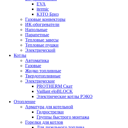
EVA
itermic
КЗТО Бриз
Газовые конвекторы
ИК-обогреватели
Напольные
Парапетные
Тепловые завесы
Тепловые пушки
Электрический
Котлы
Автоматика
Газовые
Жидко топливные
Твердотопливные
Электрические
PROTHERM Скат
Vaillant eloBLOCK
Электрические котлы РЭКО
Отопление
Арматура для котельной
Гидрострелки
Группы быстрого монтажа
Горелки для котлов
Для дизельного топлива