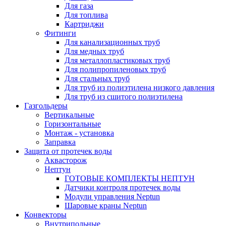
Для газа
Для топлива
Картриджи
Фитинги
Для канализационных труб
Для медных труб
Для металлопластиковых труб
Для полипропиленовых труб
Для стальных труб
Для труб из полиэтилена низкого давления
Для труб из сшитого полиэтилена
Газгольдеры
Вертикальные
Горизонтальные
Монтаж - установка
Заправка
Защита от протечек воды
Аквасторож
Нептун
ГОТОВЫЕ КОМПЛЕКТЫ НЕПТУН
Датчики контроля протечек воды
Модули управления Neptun
Шаровые краны Neptun
Конвекторы
Внутрипольные