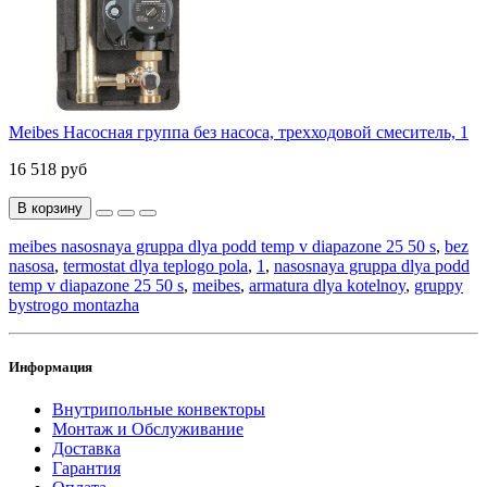
Meibes Насосная группа без насоса, трехходовой смеситель, 1
16 518 руб
В корзину
meibes nasosnaya gruppa dlya podd temp v diapazone 25 50 s
,
bez
nasosa
,
termostat dlya teplogo pola
,
1
,
nasosnaya gruppa dlya podd
temp v diapazone 25 50 s
,
meibes
,
armatura dlya kotelnoy
,
gruppy
bystrogo montazha
Информация
Внутрипольные конвекторы
Монтаж и Обслуживание
Доставка
Гарантия