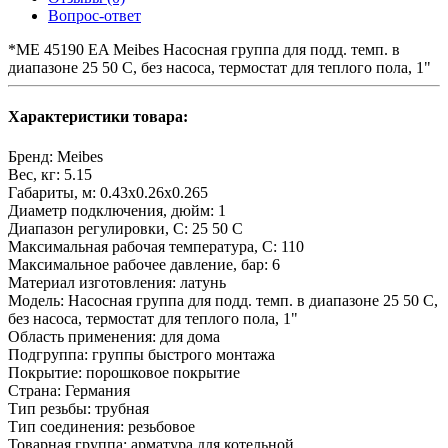
Вопрос-ответ
*ME 45190 EA Meibes Насосная группа для подд. темп. в
диапазоне 25 50 С, без насоса, термостат для теплого пола, 1"
Характеристики товара:
Бренд:
Meibes
Вес, кг:
5.15
Габариты, м:
0.43x0.26x0.265
Диаметр подключения, дюйм:
1
Диапазон регулировки, С:
25 50 С
Максимальная рабочая температура, С:
110
Максимальное рабочее давление, бар:
6
Материал изготовления:
латунь
Модель:
Насосная группа для подд. темп. в диапазоне 25 50 С,
без насоса, термостат для теплого пола, 1"
Область применения:
для дома
Подгруппа:
группы быстрого монтажа
Покрытие:
порошковое покрытие
Страна:
Германия
Тип резьбы:
трубная
Тип соединения:
резьбовое
Товарная группа:
арматура для котельной