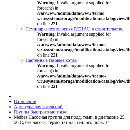
Warning
: Invalid argument supplied for
foreach() in
/var/www/admin/data/www/termo-
v.ru/system/storage/modification/catalog/view
on line
221
Семинар о технологиях REHAU в строительстве
Warning
: Invalid argument supplied for
foreach() in
/var/www/admin/data/www/termo-
v.ru/system/storage/modification/catalog/view
on line
221
Настенные газовые котлы
Warning
: Invalid argument supplied for
foreach() in
/var/www/admin/data/www/termo-
v.ru/system/storage/modification/catalog/view
on line
221
Отопление
Арматура для котельной
Группы быстрого монтажа
Meibes Насосная группа для подд. темп. в диапазоне 25
50 С, без насоса, термостат для теплого пола, 1"