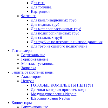
Для газа
Для топлива
Картриджи
Фитинги
Для канализационных труб
Для медных труб
Для металлопластиковых труб
Для полипропиленовых труб
Для стальных труб
Для труб из полиэтилена низкого давления
Для труб из сшитого полиэтилена
Газгольдеры
Вертикальные
Горизонтальные
Монтаж - установка
Заправка
Защита от протечек воды
Аквасторож
Нептун
ГОТОВЫЕ КОМПЛЕКТЫ НЕПТУН
Датчики контроля протечек воды
Модули управления Neptun
Шаровые краны Neptun
Конвекторы
Внутрипольные