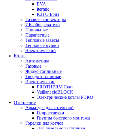
EVA
itermic
КЗТО Бриз
Газовые конвекторы
ИК-обогреватели
Напольные
Парапетные
Тепловые завесы
Тепловые пушки
Электрический
Котлы
Автоматика
Газовые
Жидко топливные
Твердотопливные
Электрические
PROTHERM Скат
Vaillant eloBLOCK
Электрические котлы РЭКО
Отопление
Арматура для котельной
Гидрострелки
Группы быстрого монтажа
Горелки для котлов
Для дизельного топлива