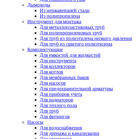
Дымоходы
Из нержавеющей стали
Из полипропилена
Инструмент для монтажа
Для металлопластиковых труб
Для полипропиленовых труб
Для труб из полиэтилена низкого давления
Для труб из сшитого полиэтилена
Комплектующие
Для емкостей для жидкостей
Для инструмента
Для коллекторов
Для котлов
Для мембранных баков
Для насосов
Для предохранительной арматуры
Для приборов учета
Для радиаторов
Для теплого пола
Для труб
Для фитингов
Насосы
Для водоснабжения
Для дренажа и канализации
Для отопления