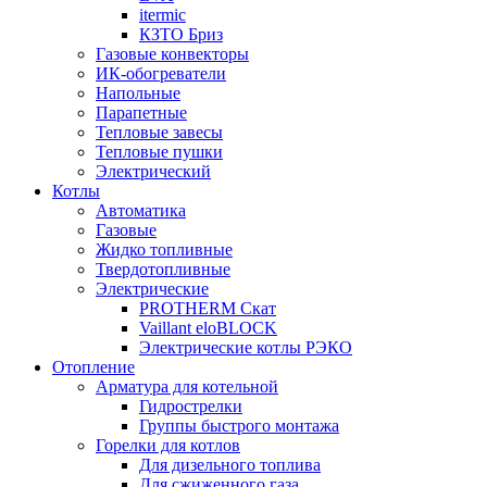
itermic
КЗТО Бриз
Газовые конвекторы
ИК-обогреватели
Напольные
Парапетные
Тепловые завесы
Тепловые пушки
Электрический
Котлы
Автоматика
Газовые
Жидко топливные
Твердотопливные
Электрические
PROTHERM Скат
Vaillant eloBLOCK
Электрические котлы РЭКО
Отопление
Арматура для котельной
Гидрострелки
Группы быстрого монтажа
Горелки для котлов
Для дизельного топлива
Для сжиженного газа