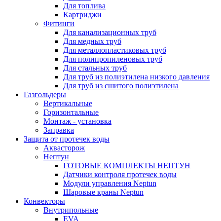
Для топлива
Картриджи
Фитинги
Для канализационных труб
Для медных труб
Для металлопластиковых труб
Для полипропиленовых труб
Для стальных труб
Для труб из полиэтилена низкого давления
Для труб из сшитого полиэтилена
Газгольдеры
Вертикальные
Горизонтальные
Монтаж - установка
Заправка
Защита от протечек воды
Аквасторож
Нептун
ГОТОВЫЕ КОМПЛЕКТЫ НЕПТУН
Датчики контроля протечек воды
Модули управления Neptun
Шаровые краны Neptun
Конвекторы
Внутрипольные
EVA