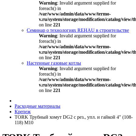
Warning
: Invalid argument supplied for
foreach() in
/var/www/admin/data/www/termo-
v.ru/system/storage/modification/catalog/view
on line
221
Семинар о технологиях REHAU в строительстве
Warning
: Invalid argument supplied for
foreach() in
/var/www/admin/data/www/termo-
v.ru/system/storage/modification/catalog/view
on line
221
Настенные газовые котлы
Warning
: Invalid argument supplied for
foreach() in
/var/www/admin/data/www/termo-
v.ru/system/storage/modification/catalog/view
on line
221
Расходные материалы
Крепеж
TORK Трубный хомут DG2 с рез., упл. и гайкой 4" (108-
118) М10