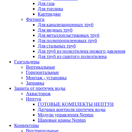
Для газа
Для топлива
Картриджи
Фитинги
Для канализационных труб
Для медных труб
Для металлопластиковых труб
Для полипропиленовых труб
Для стальных труб
Для труб из полиэтилена низкого давления
Для труб из сшитого полиэтилена
Газгольдеры
Вертикальные
Горизонтальные
Монтаж - установка
Заправка
Защита от протечек воды
Аквасторож
Нептун
ГОТОВЫЕ КОМПЛЕКТЫ НЕПТУН
Датчики контроля протечек воды
Модули управления Neptun
Шаровые краны Neptun
Конвекторы
Внутрипольные