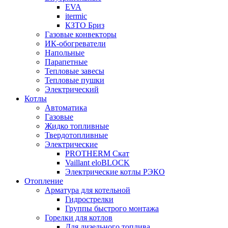
EVA
itermic
КЗТО Бриз
Газовые конвекторы
ИК-обогреватели
Напольные
Парапетные
Тепловые завесы
Тепловые пушки
Электрический
Котлы
Автоматика
Газовые
Жидко топливные
Твердотопливные
Электрические
PROTHERM Скат
Vaillant eloBLOCK
Электрические котлы РЭКО
Отопление
Арматура для котельной
Гидрострелки
Группы быстрого монтажа
Горелки для котлов
Для дизельного топлива