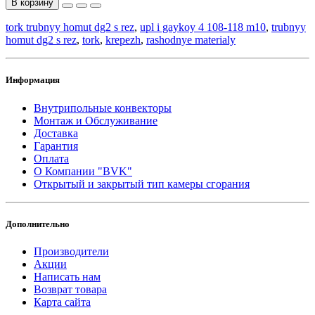
В корзину
tork trubnyy homut dg2 s rez
,
upl i gaykoy 4 108-118 m10
,
trubnyy
homut dg2 s rez
,
tork
,
krepezh
,
rashodnye materialy
Информация
Внутрипольные конвекторы
Монтаж и Обслуживание
Доставка
Гарантия
Оплата
О Компании "BVK"
Открытый и закрытый тип камеры сгорания
Дополнительно
Производители
Акции
Написать нам
Возврат товара
Карта сайта