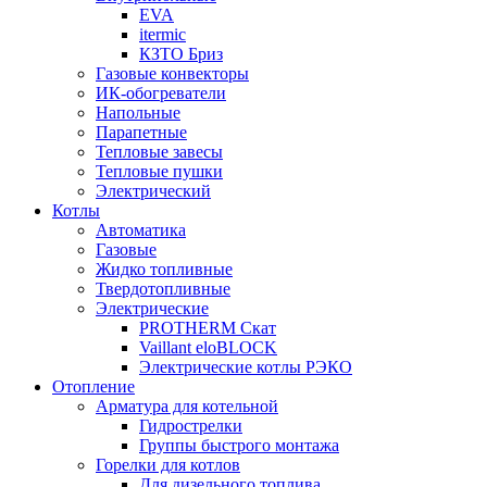
EVA
itermic
КЗТО Бриз
Газовые конвекторы
ИК-обогреватели
Напольные
Парапетные
Тепловые завесы
Тепловые пушки
Электрический
Котлы
Автоматика
Газовые
Жидко топливные
Твердотопливные
Электрические
PROTHERM Скат
Vaillant eloBLOCK
Электрические котлы РЭКО
Отопление
Арматура для котельной
Гидрострелки
Группы быстрого монтажа
Горелки для котлов
Для дизельного топлива