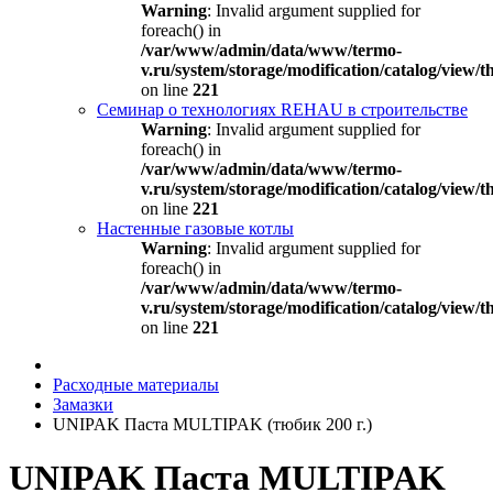
Warning
: Invalid argument supplied for
foreach() in
/var/www/admin/data/www/termo-
v.ru/system/storage/modification/catalog/view
on line
221
Семинар о технологиях REHAU в строительстве
Warning
: Invalid argument supplied for
foreach() in
/var/www/admin/data/www/termo-
v.ru/system/storage/modification/catalog/view
on line
221
Настенные газовые котлы
Warning
: Invalid argument supplied for
foreach() in
/var/www/admin/data/www/termo-
v.ru/system/storage/modification/catalog/view
on line
221
Расходные материалы
Замазки
UNIPAK Паста MULTIPAK (тюбик 200 г.)
UNIPAK Паста MULTIPAK