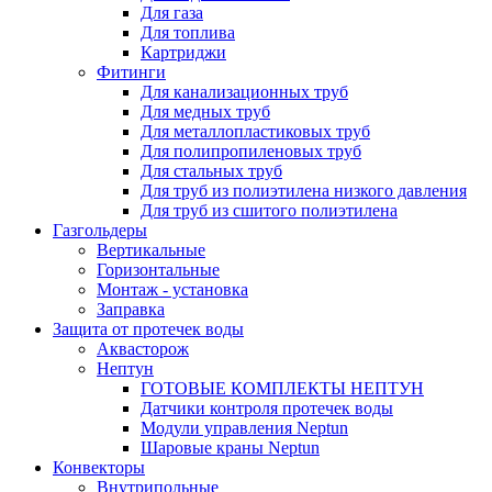
Для газа
Для топлива
Картриджи
Фитинги
Для канализационных труб
Для медных труб
Для металлопластиковых труб
Для полипропиленовых труб
Для стальных труб
Для труб из полиэтилена низкого давления
Для труб из сшитого полиэтилена
Газгольдеры
Вертикальные
Горизонтальные
Монтаж - установка
Заправка
Защита от протечек воды
Аквасторож
Нептун
ГОТОВЫЕ КОМПЛЕКТЫ НЕПТУН
Датчики контроля протечек воды
Модули управления Neptun
Шаровые краны Neptun
Конвекторы
Внутрипольные