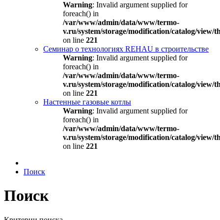
Warning
: Invalid argument supplied for
foreach() in
/var/www/admin/data/www/termo-
v.ru/system/storage/modification/catalog/view
on line
221
Семинар о технологиях REHAU в строительстве
Warning
: Invalid argument supplied for
foreach() in
/var/www/admin/data/www/termo-
v.ru/system/storage/modification/catalog/view
on line
221
Настенные газовые котлы
Warning
: Invalid argument supplied for
foreach() in
/var/www/admin/data/www/termo-
v.ru/system/storage/modification/catalog/view
on line
221
Поиск
Поиск
Критерии поиска