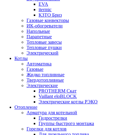
EVA
itermic
КЗТО Бриз
Газовые конвекторы
ИК-обогреватели
Напольные
Парапетные
Тепловые завесы
Тепловые пушки
Электрический
Котлы
Автоматика
Газовые
Жидко топливные
Твердотопливные
Электрические
PROTHERM Скат
Vaillant eloBLOCK
Электрические котлы РЭКО
Отопление
Арматура для котельной
Гидрострелки
Группы быстрого монтажа
Горелки для котлов
Для дизельного топлива