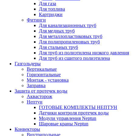
Для газа
Для топлива
Картриджи
Фитинги
Для канализационных труб
Для медных труб
Для металлопластиковых труб
Для полипропиленовых труб
Для стальных труб
Для труб из полиэтилена низкого давления
Для труб из сшитого полиэтилена
Газгольдеры
Вертикальные
Горизонтальные
Монтаж - установка
Заправка
Защита от протечек воды
Аквасторож
Нептун
ГОТОВЫЕ КОМПЛЕКТЫ НЕПТУН
Датчики контроля протечек воды
Модули управления Neptun
Шаровые краны Neptun
Конвекторы
Внутрипольные