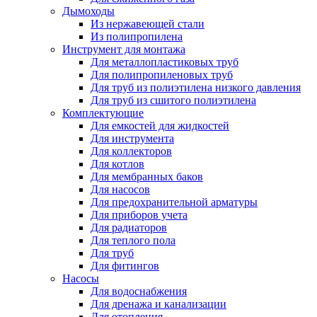
Дымоходы
Из нержавеющей стали
Из полипропилена
Инструмент для монтажа
Для металлопластиковых труб
Для полипропиленовых труб
Для труб из полиэтилена низкого давления
Для труб из сшитого полиэтилена
Комплектующие
Для емкостей для жидкостей
Для инструмента
Для коллекторов
Для котлов
Для мембранных баков
Для насосов
Для предохранительной арматуры
Для приборов учета
Для радиаторов
Для теплого пола
Для труб
Для фитингов
Насосы
Для водоснабжения
Для дренажа и канализации
Для отопления