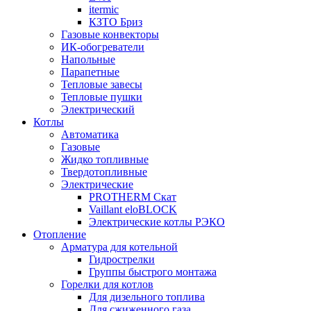
itermic
КЗТО Бриз
Газовые конвекторы
ИК-обогреватели
Напольные
Парапетные
Тепловые завесы
Тепловые пушки
Электрический
Котлы
Автоматика
Газовые
Жидко топливные
Твердотопливные
Электрические
PROTHERM Скат
Vaillant eloBLOCK
Электрические котлы РЭКО
Отопление
Арматура для котельной
Гидрострелки
Группы быстрого монтажа
Горелки для котлов
Для дизельного топлива
Для сжиженного газа