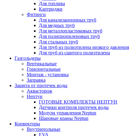
Для топлива
Картриджи
Фитинги
Для канализационных труб
Для медных труб
Для металлопластиковых труб
Для полипропиленовых труб
Для стальных труб
Для труб из полиэтилена низкого давления
Для труб из сшитого полиэтилена
Газгольдеры
Вертикальные
Горизонтальные
Монтаж - установка
Заправка
Защита от протечек воды
Аквасторож
Нептун
ГОТОВЫЕ КОМПЛЕКТЫ НЕПТУН
Датчики контроля протечек воды
Модули управления Neptun
Шаровые краны Neptun
Конвекторы
Внутрипольные
EVA