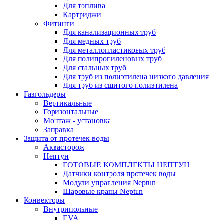
Для топлива
Картриджи
Фитинги
Для канализационных труб
Для медных труб
Для металлопластиковых труб
Для полипропиленовых труб
Для стальных труб
Для труб из полиэтилена низкого давления
Для труб из сшитого полиэтилена
Газгольдеры
Вертикальные
Горизонтальные
Монтаж - установка
Заправка
Защита от протечек воды
Аквасторож
Нептун
ГОТОВЫЕ КОМПЛЕКТЫ НЕПТУН
Датчики контроля протечек воды
Модули управления Neptun
Шаровые краны Neptun
Конвекторы
Внутрипольные
EVA