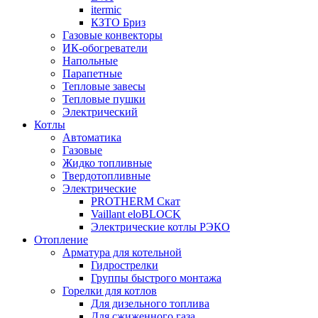
itermic
КЗТО Бриз
Газовые конвекторы
ИК-обогреватели
Напольные
Парапетные
Тепловые завесы
Тепловые пушки
Электрический
Котлы
Автоматика
Газовые
Жидко топливные
Твердотопливные
Электрические
PROTHERM Скат
Vaillant eloBLOCK
Электрические котлы РЭКО
Отопление
Арматура для котельной
Гидрострелки
Группы быстрого монтажа
Горелки для котлов
Для дизельного топлива
Для сжиженного газа