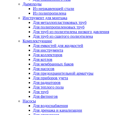
Дымоходы
Из нержавеющей стали
Из полипропилена
Инструмент для монтажа
Для металлопластиковых труб
Для полипропиленовых труб
Для труб из полиэтилена низкого давления
Для труб из сшитого полиэтилена
Комплектующие
Для емкостей для жидкостей
Для инструмента
Для коллекторов
Для котлов
Для мембранных баков
Для насосов
Для предохранительной арматуры
Для приборов учета
Для радиаторов
Для теплого пола
Для труб
Для фитингов
Насосы
Для водоснабжения
Для дренажа и канализации
Для отопления