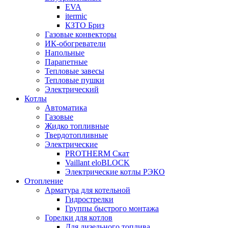
EVA
itermic
КЗТО Бриз
Газовые конвекторы
ИК-обогреватели
Напольные
Парапетные
Тепловые завесы
Тепловые пушки
Электрический
Котлы
Автоматика
Газовые
Жидко топливные
Твердотопливные
Электрические
PROTHERM Скат
Vaillant eloBLOCK
Электрические котлы РЭКО
Отопление
Арматура для котельной
Гидрострелки
Группы быстрого монтажа
Горелки для котлов
Для дизельного топлива