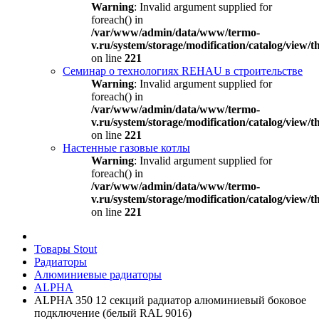
Warning
: Invalid argument supplied for
foreach() in
/var/www/admin/data/www/termo-
v.ru/system/storage/modification/catalog/view
on line
221
Семинар о технологиях REHAU в строительстве
Warning
: Invalid argument supplied for
foreach() in
/var/www/admin/data/www/termo-
v.ru/system/storage/modification/catalog/view
on line
221
Настенные газовые котлы
Warning
: Invalid argument supplied for
foreach() in
/var/www/admin/data/www/termo-
v.ru/system/storage/modification/catalog/view
on line
221
Товары Stout
Радиаторы
Алюминиевые радиаторы
ALPHA
ALPHA 350 12 секций радиатор алюминиевый боковое
подключение (белый RAL 9016)