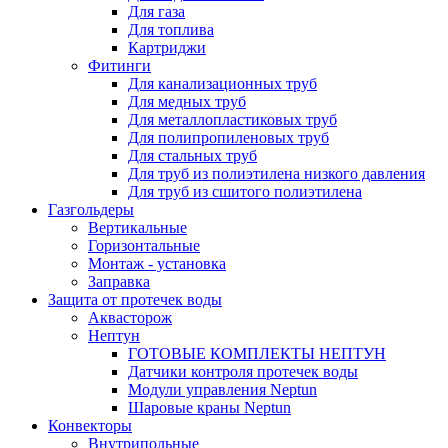
Для газа
Для топлива
Картриджи
Фитинги
Для канализационных труб
Для медных труб
Для металлопластиковых труб
Для полипропиленовых труб
Для стальных труб
Для труб из полиэтилена низкого давления
Для труб из сшитого полиэтилена
Газгольдеры
Вертикальные
Горизонтальные
Монтаж - установка
Заправка
Защита от протечек воды
Аквасторож
Нептун
ГОТОВЫЕ КОМПЛЕКТЫ НЕПТУН
Датчики контроля протечек воды
Модули управления Neptun
Шаровые краны Neptun
Конвекторы
Внутрипольные