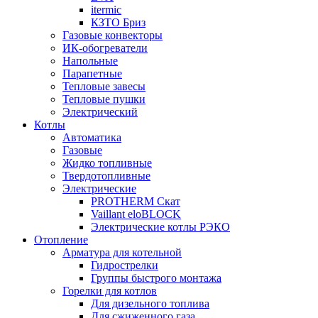
itermic
КЗТО Бриз
Газовые конвекторы
ИК-обогреватели
Напольные
Парапетные
Тепловые завесы
Тепловые пушки
Электрический
Котлы
Автоматика
Газовые
Жидко топливные
Твердотопливные
Электрические
PROTHERM Скат
Vaillant eloBLOCK
Электрические котлы РЭКО
Отопление
Арматура для котельной
Гидрострелки
Группы быстрого монтажа
Горелки для котлов
Для дизельного топлива
Для сжиженного газа