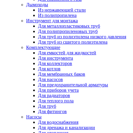
Дымоходы
Из нержавеющей стали
Из полипропилена
Инструмент для монтажа
Для металлопластиковых труб
Для полипропиленовых труб
Для труб из полиэтилена низкого давления
Для труб из сшитого полиэтилена
Комплектующие
Для емкостей для жидкостей
Для инструмента
Для коллекторов
Для котлов
Для мембранных баков
Для насосов
Для предохранительной арматуры
Для приборов учета
Для радиаторов
Для теплого пола
Для труб
Для фитингов
Насосы
Для водоснабжения
Для дренажа и канализации
Для отопления