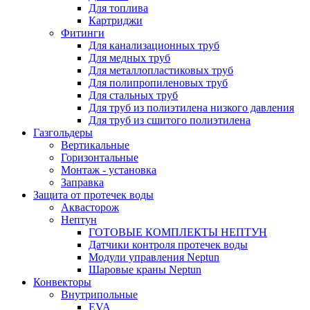
Для топлива
Картриджи
Фитинги
Для канализационных труб
Для медных труб
Для металлопластиковых труб
Для полипропиленовых труб
Для стальных труб
Для труб из полиэтилена низкого давления
Для труб из сшитого полиэтилена
Газгольдеры
Вертикальные
Горизонтальные
Монтаж - установка
Заправка
Защита от протечек воды
Аквасторож
Нептун
ГОТОВЫЕ КОМПЛЕКТЫ НЕПТУН
Датчики контроля протечек воды
Модули управления Neptun
Шаровые краны Neptun
Конвекторы
Внутрипольные
EVA