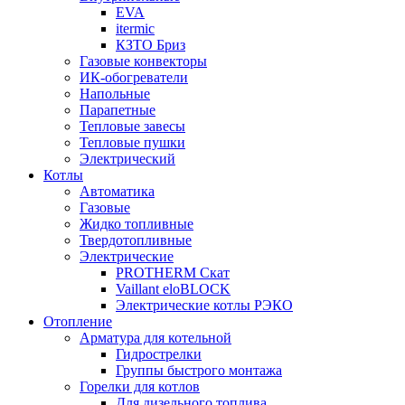
EVA
itermic
КЗТО Бриз
Газовые конвекторы
ИК-обогреватели
Напольные
Парапетные
Тепловые завесы
Тепловые пушки
Электрический
Котлы
Автоматика
Газовые
Жидко топливные
Твердотопливные
Электрические
PROTHERM Скат
Vaillant eloBLOCK
Электрические котлы РЭКО
Отопление
Арматура для котельной
Гидрострелки
Группы быстрого монтажа
Горелки для котлов
Для дизельного топлива