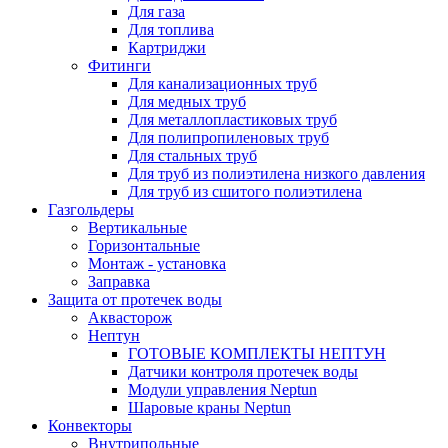
Для газа
Для топлива
Картриджи
Фитинги
Для канализационных труб
Для медных труб
Для металлопластиковых труб
Для полипропиленовых труб
Для стальных труб
Для труб из полиэтилена низкого давления
Для труб из сшитого полиэтилена
Газгольдеры
Вертикальные
Горизонтальные
Монтаж - установка
Заправка
Защита от протечек воды
Аквасторож
Нептун
ГОТОВЫЕ КОМПЛЕКТЫ НЕПТУН
Датчики контроля протечек воды
Модули управления Neptun
Шаровые краны Neptun
Конвекторы
Внутрипольные