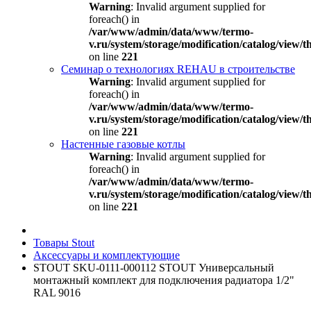
Warning
: Invalid argument supplied for
foreach() in
/var/www/admin/data/www/termo-
v.ru/system/storage/modification/catalog/view
on line
221
Семинар о технологиях REHAU в строительстве
Warning
: Invalid argument supplied for
foreach() in
/var/www/admin/data/www/termo-
v.ru/system/storage/modification/catalog/view
on line
221
Настенные газовые котлы
Warning
: Invalid argument supplied for
foreach() in
/var/www/admin/data/www/termo-
v.ru/system/storage/modification/catalog/view
on line
221
Товары Stout
Аксессуары и комплектующие
STOUT SKU-0111-000112 STOUT Универсальный
монтажный комплект для подключения радиатора 1/2"
RAL 9016