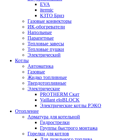
EVA
itermic
КЗТО Бриз
Газовые конвекторы
ИК-обогреватели
Напольные
Парапетные
Тепловые завесы
Тепловые пушки
Электрический
Котлы
Автоматика
Газовые
Жидко топливные
Твердотопливные
Электрические
PROTHERM Скат
Vaillant eloBLOCK
Электрические котлы РЭКО
Отопление
Арматура для котельной
Гидрострелки
Группы быстрого монтажа
Горелки для котлов
Для дизельного топлива