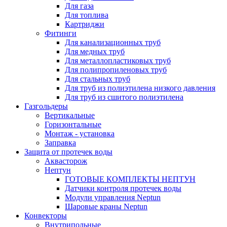
Для газа
Для топлива
Картриджи
Фитинги
Для канализационных труб
Для медных труб
Для металлопластиковых труб
Для полипропиленовых труб
Для стальных труб
Для труб из полиэтилена низкого давления
Для труб из сшитого полиэтилена
Газгольдеры
Вертикальные
Горизонтальные
Монтаж - установка
Заправка
Защита от протечек воды
Аквасторож
Нептун
ГОТОВЫЕ КОМПЛЕКТЫ НЕПТУН
Датчики контроля протечек воды
Модули управления Neptun
Шаровые краны Neptun
Конвекторы
Внутрипольные