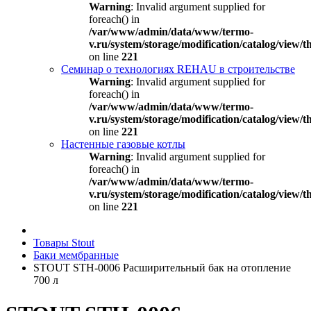
Warning
: Invalid argument supplied for
foreach() in
/var/www/admin/data/www/termo-
v.ru/system/storage/modification/catalog/view
on line
221
Семинар о технологиях REHAU в строительстве
Warning
: Invalid argument supplied for
foreach() in
/var/www/admin/data/www/termo-
v.ru/system/storage/modification/catalog/view
on line
221
Настенные газовые котлы
Warning
: Invalid argument supplied for
foreach() in
/var/www/admin/data/www/termo-
v.ru/system/storage/modification/catalog/view
on line
221
Товары Stout
Баки мембранные
STOUT STH-0006 Расширительный бак на отопление
700 л