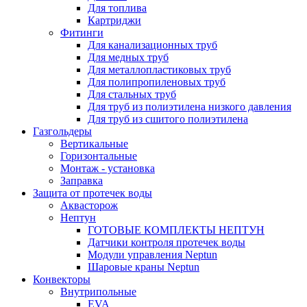
Для топлива
Картриджи
Фитинги
Для канализационных труб
Для медных труб
Для металлопластиковых труб
Для полипропиленовых труб
Для стальных труб
Для труб из полиэтилена низкого давления
Для труб из сшитого полиэтилена
Газгольдеры
Вертикальные
Горизонтальные
Монтаж - установка
Заправка
Защита от протечек воды
Аквасторож
Нептун
ГОТОВЫЕ КОМПЛЕКТЫ НЕПТУН
Датчики контроля протечек воды
Модули управления Neptun
Шаровые краны Neptun
Конвекторы
Внутрипольные
EVA