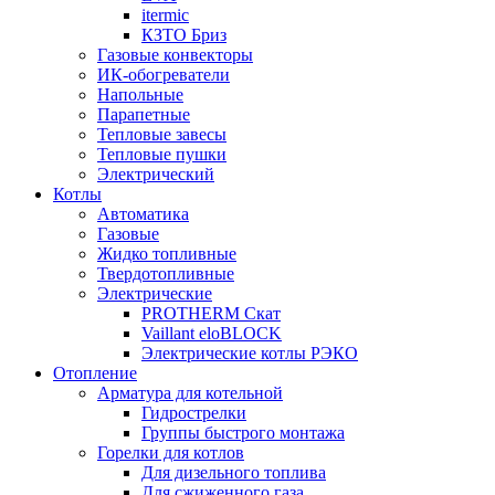
itermic
КЗТО Бриз
Газовые конвекторы
ИК-обогреватели
Напольные
Парапетные
Тепловые завесы
Тепловые пушки
Электрический
Котлы
Автоматика
Газовые
Жидко топливные
Твердотопливные
Электрические
PROTHERM Скат
Vaillant eloBLOCK
Электрические котлы РЭКО
Отопление
Арматура для котельной
Гидрострелки
Группы быстрого монтажа
Горелки для котлов
Для дизельного топлива
Для сжиженного газа