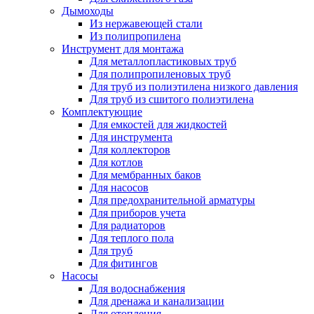
Дымоходы
Из нержавеющей стали
Из полипропилена
Инструмент для монтажа
Для металлопластиковых труб
Для полипропиленовых труб
Для труб из полиэтилена низкого давления
Для труб из сшитого полиэтилена
Комплектующие
Для емкостей для жидкостей
Для инструмента
Для коллекторов
Для котлов
Для мембранных баков
Для насосов
Для предохранительной арматуры
Для приборов учета
Для радиаторов
Для теплого пола
Для труб
Для фитингов
Насосы
Для водоснабжения
Для дренажа и канализации
Для отопления