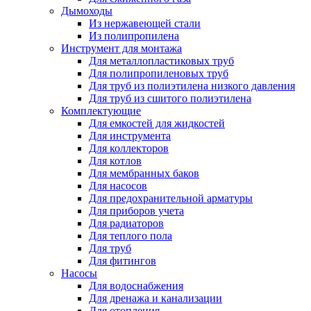
Дымоходы
Из нержавеющей стали
Из полипропилена
Инструмент для монтажа
Для металлопластиковых труб
Для полипропиленовых труб
Для труб из полиэтилена низкого давления
Для труб из сшитого полиэтилена
Комплектующие
Для емкостей для жидкостей
Для инструмента
Для коллекторов
Для котлов
Для мембранных баков
Для насосов
Для предохранительной арматуры
Для приборов учета
Для радиаторов
Для теплого пола
Для труб
Для фитингов
Насосы
Для водоснабжения
Для дренажа и канализации
Для отопления