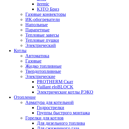
itermic
КЗТО Бриз
Газовые конвекторы
ИК-обогреватели
Напольные
Парапетные
Тепловые завесы
Тепловые пушки
Электрический
Котлы
Автоматика
Газовые
Жидко топливные
Твердотопливные
Электрические
PROTHERM Скат
Vaillant eloBLOCK
Электрические котлы РЭКО
Отопление
Арматура для котельной
Гидрострелки
Группы быстрого монтажа
Горелки для котлов
Для дизельного топлива
Для сжиженного газа