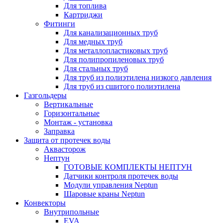
Для топлива
Картриджи
Фитинги
Для канализационных труб
Для медных труб
Для металлопластиковых труб
Для полипропиленовых труб
Для стальных труб
Для труб из полиэтилена низкого давления
Для труб из сшитого полиэтилена
Газгольдеры
Вертикальные
Горизонтальные
Монтаж - установка
Заправка
Защита от протечек воды
Аквасторож
Нептун
ГОТОВЫЕ КОМПЛЕКТЫ НЕПТУН
Датчики контроля протечек воды
Модули управления Neptun
Шаровые краны Neptun
Конвекторы
Внутрипольные
EVA