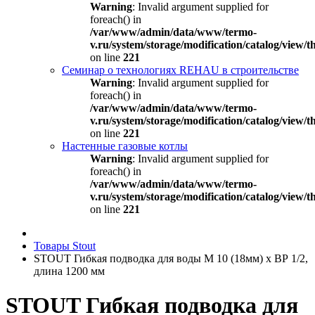
Warning
: Invalid argument supplied for
foreach() in
/var/www/admin/data/www/termo-
v.ru/system/storage/modification/catalog/view
on line
221
Семинар о технологиях REHAU в строительстве
Warning
: Invalid argument supplied for
foreach() in
/var/www/admin/data/www/termo-
v.ru/system/storage/modification/catalog/view
on line
221
Настенные газовые котлы
Warning
: Invalid argument supplied for
foreach() in
/var/www/admin/data/www/termo-
v.ru/system/storage/modification/catalog/view
on line
221
Товары Stout
STOUT Гибкая подводка для воды M 10 (18мм) х ВР 1/2,
длина 1200 мм
STOUT Гибкая подводка для