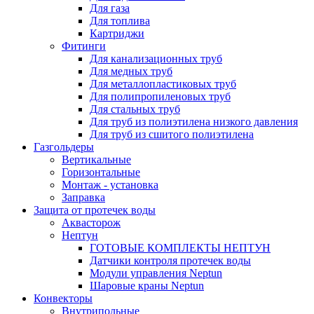
Для газа
Для топлива
Картриджи
Фитинги
Для канализационных труб
Для медных труб
Для металлопластиковых труб
Для полипропиленовых труб
Для стальных труб
Для труб из полиэтилена низкого давления
Для труб из сшитого полиэтилена
Газгольдеры
Вертикальные
Горизонтальные
Монтаж - установка
Заправка
Защита от протечек воды
Аквасторож
Нептун
ГОТОВЫЕ КОМПЛЕКТЫ НЕПТУН
Датчики контроля протечек воды
Модули управления Neptun
Шаровые краны Neptun
Конвекторы
Внутрипольные