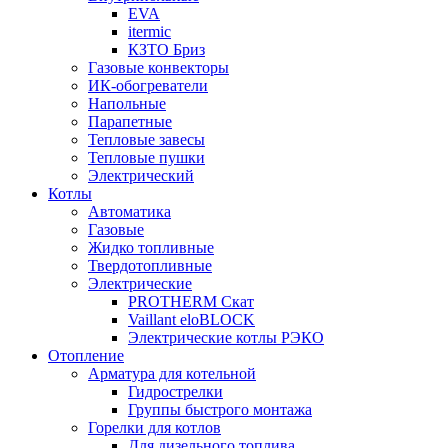
EVA
itermic
КЗТО Бриз
Газовые конвекторы
ИК-обогреватели
Напольные
Парапетные
Тепловые завесы
Тепловые пушки
Электрический
Котлы
Автоматика
Газовые
Жидко топливные
Твердотопливные
Электрические
PROTHERM Скат
Vaillant eloBLOCK
Электрические котлы РЭКО
Отопление
Арматура для котельной
Гидрострелки
Группы быстрого монтажа
Горелки для котлов
Для дизельного топлива