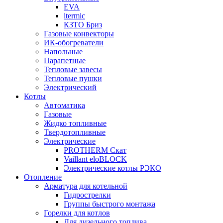
EVA
itermic
КЗТО Бриз
Газовые конвекторы
ИК-обогреватели
Напольные
Парапетные
Тепловые завесы
Тепловые пушки
Электрический
Котлы
Автоматика
Газовые
Жидко топливные
Твердотопливные
Электрические
PROTHERM Скат
Vaillant eloBLOCK
Электрические котлы РЭКО
Отопление
Арматура для котельной
Гидрострелки
Группы быстрого монтажа
Горелки для котлов
Для дизельного топлива