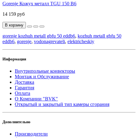
Gorenje Кожух металл TGU 150 B6
14 159 руб
В корзину
gorenje kozhuh metall gbfu 50 eddb6
,
kozhuh metall gbfu 50
eddb6
,
gorenje
,
vodonagrevateli
,
elektricheskiy
Информация
Внутрипольные конвекторы
Монтаж и Обслуживание
Доставка
Гарантия
Оплата
О Компании "BVK"
Открытый и закрытый тип камеры сгорания
Дополнительно
Производители