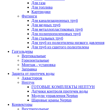
Для газа
Для топлива
Картриджи
Фитинги
Для канализационных труб
Для медных труб
Для металлопластиковых труб
Для полипропиленовых труб
Для стальных труб
Для труб из полиэтилена низкого давления
Для труб из сшитого полиэтилена
Газгольдеры
Вертикальные
Горизонтальные
Монтаж - установка
Заправка
Защита от протечек воды
Аквасторож
Нептун
ГОТОВЫЕ КОМПЛЕКТЫ НЕПТУН
Датчики контроля протечек воды
Модули управления Neptun
Шаровые краны Neptun
Конвекторы
Внутрипольные