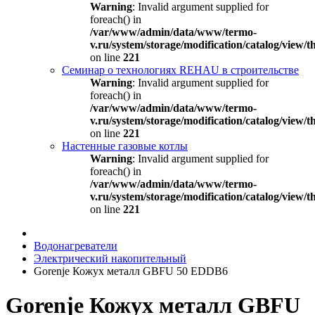
Warning
: Invalid argument supplied for
foreach() in
/var/www/admin/data/www/termo-
v.ru/system/storage/modification/catalog/view
on line
221
Семинар о технологиях REHAU в строительстве
Warning
: Invalid argument supplied for
foreach() in
/var/www/admin/data/www/termo-
v.ru/system/storage/modification/catalog/view
on line
221
Настенные газовые котлы
Warning
: Invalid argument supplied for
foreach() in
/var/www/admin/data/www/termo-
v.ru/system/storage/modification/catalog/view
on line
221
Водонагреватели
Электрический накопительный
Gorenje Кожух металл GBFU 50 EDDB6
Gorenje Кожух металл GBFU