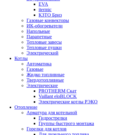
EVA
itermic
КЗТО Бриз
Газовые конвекторы
ИК-обогреватели
Напольные
Парапетные
Тепловые завесы
Тепловые пушки
Электрический
Котлы
Автоматика
Газовые
Жидко топливные
Твердотопливные
Электрические
PROTHERM Скат
Vaillant eloBLOCK
Электрические котлы РЭКО
Отопление
Арматура для котельной
Гидрострелки
Группы быстрого монтажа
Горелки для котлов
Для дизельного топлива