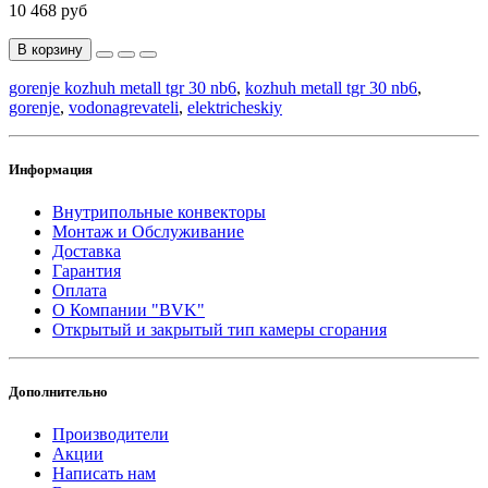
10 468 руб
В корзину
gorenje kozhuh metall tgr 30 nb6
,
kozhuh metall tgr 30 nb6
,
gorenje
,
vodonagrevateli
,
elektricheskiy
Информация
Внутрипольные конвекторы
Монтаж и Обслуживание
Доставка
Гарантия
Оплата
О Компании "BVK"
Открытый и закрытый тип камеры сгорания
Дополнительно
Производители
Акции
Написать нам