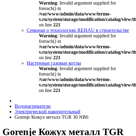
Warning
: Invalid argument supplied for
foreach() in
/var/www/admin/data/www/termo-
v.ru/system/storage/modification/catalog/view
on line
221
Семинар о технологиях REHAU в строительстве
Warning
: Invalid argument supplied for
foreach() in
/var/www/admin/data/www/termo-
v.ru/system/storage/modification/catalog/view
on line
221
Настенные газовые котлы
Warning
: Invalid argument supplied for
foreach() in
/var/www/admin/data/www/termo-
v.ru/system/storage/modification/catalog/view
on line
221
Водонагреватели
Электрический накопительный
Gorenje Кожух металл TGR 30 NB6
Gorenje Кожух металл TGR