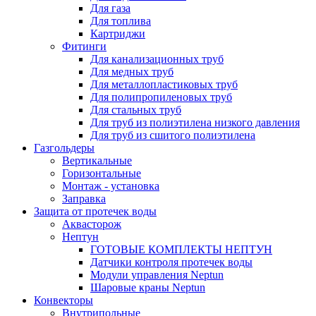
Для газа
Для топлива
Картриджи
Фитинги
Для канализационных труб
Для медных труб
Для металлопластиковых труб
Для полипропиленовых труб
Для стальных труб
Для труб из полиэтилена низкого давления
Для труб из сшитого полиэтилена
Газгольдеры
Вертикальные
Горизонтальные
Монтаж - установка
Заправка
Защита от протечек воды
Аквасторож
Нептун
ГОТОВЫЕ КОМПЛЕКТЫ НЕПТУН
Датчики контроля протечек воды
Модули управления Neptun
Шаровые краны Neptun
Конвекторы
Внутрипольные