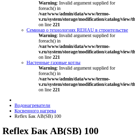
Warning
: Invalid argument supplied for
foreach() in
/var/www/admin/data/www/termo-
v.ru/system/storage/modification/catalog/view
on line
221
Семинар о технологиях REHAU в строительстве
Warning
: Invalid argument supplied for
foreach() in
/var/www/admin/data/www/termo-
v.ru/system/storage/modification/catalog/view
on line
221
Настенные газовые котлы
Warning
: Invalid argument supplied for
foreach() in
/var/www/admin/data/www/termo-
v.ru/system/storage/modification/catalog/view
on line
221
Водонагреватели
Косвенного нагрева
Reflex Бак AB(SB) 100
Reflex Бак AB(SB) 100