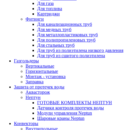
Для газа
Для топлива
Картриджи
Фитинги
Для канализационных труб
Для медных труб
Для металлопластиковых труб
Для полипропиленовых труб
Для стальных труб
Для труб из полиэтилена низкого давления
Для труб из сшитого полиэтилена
Газгольдеры
Вертикальные
Горизонтальные
Монтаж - установка
Заправка
Защита от протечек воды
Аквасторож
Нептун
ГОТОВЫЕ КОМПЛЕКТЫ НЕПТУН
Датчики контроля протечек воды
Модули управления Neptun
Шаровые краны Neptun
Конвекторы
Внутрипольные