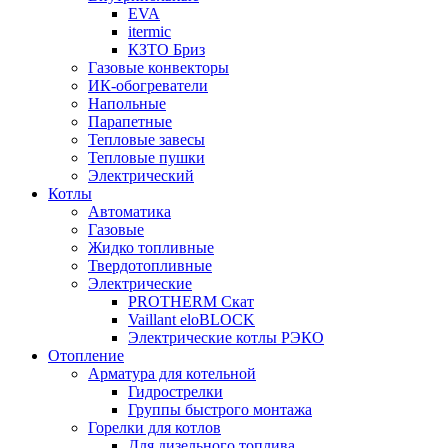
EVA
itermic
КЗТО Бриз
Газовые конвекторы
ИК-обогреватели
Напольные
Парапетные
Тепловые завесы
Тепловые пушки
Электрический
Котлы
Автоматика
Газовые
Жидко топливные
Твердотопливные
Электрические
PROTHERM Скат
Vaillant eloBLOCK
Электрические котлы РЭКО
Отопление
Арматура для котельной
Гидрострелки
Группы быстрого монтажа
Горелки для котлов
Для дизельного топлива