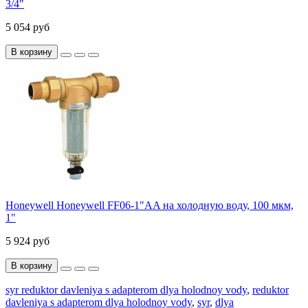
3/4"
5 054 руб
В корзину
Honeywell Honeywell FF06-1"AA на холодную воду, 100 мкм,
1"
5 924 руб
В корзину
syr reduktor davleniya s adapterom dlya holodnoy vody
,
reduktor
davleniya s adapterom dlya holodnoy vody
,
syr
,
dlya