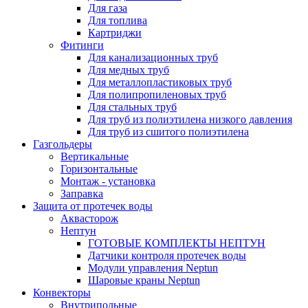
Для газа
Для топлива
Картриджи
Фитинги
Для канализационных труб
Для медных труб
Для металлопластиковых труб
Для полипропиленовых труб
Для стальных труб
Для труб из полиэтилена низкого давления
Для труб из сшитого полиэтилена
Газгольдеры
Вертикальные
Горизонтальные
Монтаж - установка
Заправка
Защита от протечек воды
Аквасторож
Нептун
ГОТОВЫЕ КОМПЛЕКТЫ НЕПТУН
Датчики контроля протечек воды
Модули управления Neptun
Шаровые краны Neptun
Конвекторы
Внутрипольные