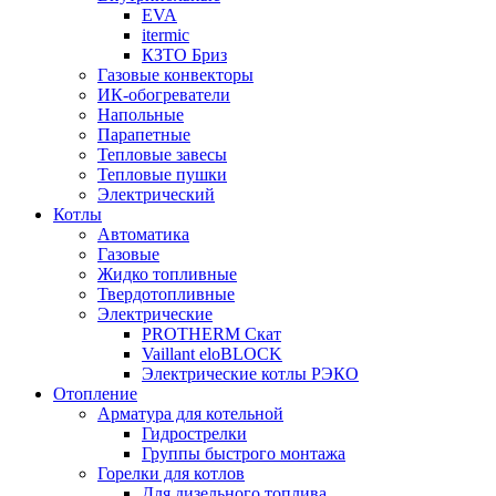
EVA
itermic
КЗТО Бриз
Газовые конвекторы
ИК-обогреватели
Напольные
Парапетные
Тепловые завесы
Тепловые пушки
Электрический
Котлы
Автоматика
Газовые
Жидко топливные
Твердотопливные
Электрические
PROTHERM Скат
Vaillant eloBLOCK
Электрические котлы РЭКО
Отопление
Арматура для котельной
Гидрострелки
Группы быстрого монтажа
Горелки для котлов
Для дизельного топлива