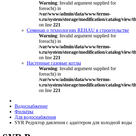
Warning
: Invalid argument supplied for
foreach() in
/var/www/admin/data/www/termo-
v.ru/system/storage/modification/catalog/view
on line
221
Семинар о технологиях REHAU в строительстве
Warning
: Invalid argument supplied for
foreach() in
/var/www/admin/data/www/termo-
v.ru/system/storage/modification/catalog/view
on line
221
Настенные газовые котлы
Warning
: Invalid argument supplied for
foreach() in
/var/www/admin/data/www/termo-
v.ru/system/storage/modification/catalog/view
on line
221
Водоснабжение
Фильтры
Для водоснабжения
SYR Редуктор давления с адаптером для холодной воды