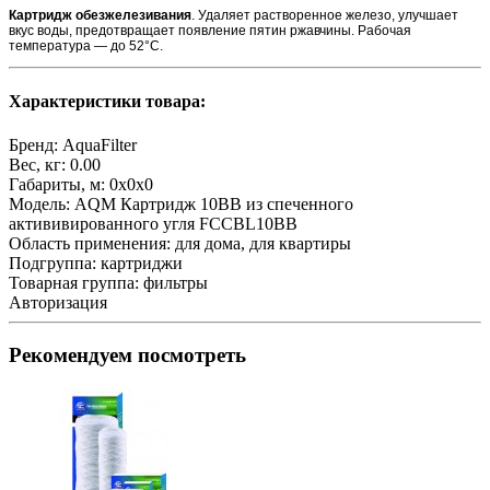
Картридж обезжелезивания
. Удаляет растворенное железо, улучшает
вкус воды, предотвращает появление пятин ржавчины. Рабочая
температура — до 52°С.
Характеристики товара:
Бренд:
AquaFilter
Вес, кг:
0.00
Габариты, м:
0x0x0
Модель:
AQM Картридж 10ВВ из спеченного
актививированного угля FCCBL10ВВ
Область применения:
для дома, для квартиры
Подгруппа:
картриджи
Товарная группа:
фильтры
Авторизация
Рекомендуем посмотреть