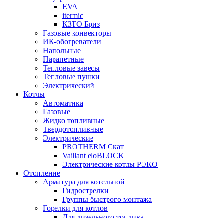
EVA
itermic
КЗТО Бриз
Газовые конвекторы
ИК-обогреватели
Напольные
Парапетные
Тепловые завесы
Тепловые пушки
Электрический
Котлы
Автоматика
Газовые
Жидко топливные
Твердотопливные
Электрические
PROTHERM Скат
Vaillant eloBLOCK
Электрические котлы РЭКО
Отопление
Арматура для котельной
Гидрострелки
Группы быстрого монтажа
Горелки для котлов
Для дизельного топлива