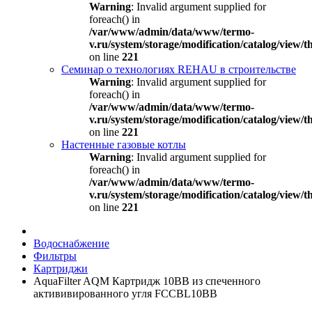
Warning
: Invalid argument supplied for
foreach() in
/var/www/admin/data/www/termo-
v.ru/system/storage/modification/catalog/view
on line
221
Семинар о технологиях REHAU в строительстве
Warning
: Invalid argument supplied for
foreach() in
/var/www/admin/data/www/termo-
v.ru/system/storage/modification/catalog/view
on line
221
Настенные газовые котлы
Warning
: Invalid argument supplied for
foreach() in
/var/www/admin/data/www/termo-
v.ru/system/storage/modification/catalog/view
on line
221
Водоснабжение
Фильтры
Картриджи
AquaFilter AQM Картридж 10ВВ из спеченного
актививированного угля FCCBL10ВВ