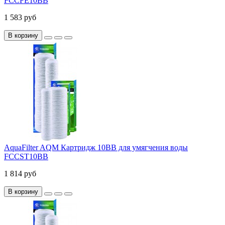
FCCFE10BB
1 583 руб
В корзину
AquaFilter AQM Картридж 10BB для умягчения воды
FCCST10BB
1 814 руб
В корзину