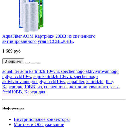
AquaFilter AQM Картридж 20ВВ из спеченного
активированного угля FCCBL20ВВ,
1 689 руб
В корзину
aquafilter aqm kartridzh 10vv iz spechennogo aktivivirovannogo
uglya fccbl10vv
,
aqm kartridzh 10vv iz spechennogo
aktivivirovannogo uglya fccbl10vv
,
aquafilter
,
kartridzhi
,
filtry
Картридж
,
10ВВ
,
из
,
спеченного
,
актививированного
,
угля
,
fccbl10ВВ
,
Картриджи
Информация
Внутрипольные конвекторы
Монтаж и Обслуживание