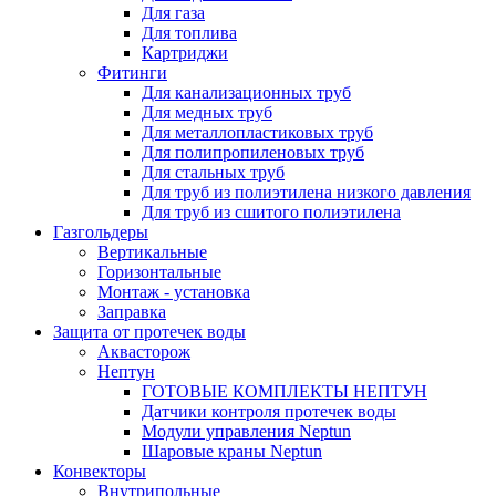
Для газа
Для топлива
Картриджи
Фитинги
Для канализационных труб
Для медных труб
Для металлопластиковых труб
Для полипропиленовых труб
Для стальных труб
Для труб из полиэтилена низкого давления
Для труб из сшитого полиэтилена
Газгольдеры
Вертикальные
Горизонтальные
Монтаж - установка
Заправка
Защита от протечек воды
Аквасторож
Нептун
ГОТОВЫЕ КОМПЛЕКТЫ НЕПТУН
Датчики контроля протечек воды
Модули управления Neptun
Шаровые краны Neptun
Конвекторы
Внутрипольные