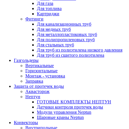
Для газа
Для топлива
Картриджи
Фитинги
Для канализационных труб
Для медных труб
Для металлопластиковых труб
Для полипропиленовых труб
Для стальных труб
Для труб из полиэтилена низкого давления
Для труб из сшитого полиэтилена
Газгольдеры
Вертикальные
Горизонтальные
Монтаж - установка
Заправка
Защита от протечек воды
Аквасторож
Нептун
ГОТОВЫЕ КОМПЛЕКТЫ НЕПТУН
Датчики контроля протечек воды
Модули управления Neptun
Шаровые краны Neptun
Конвекторы
Внутрипольные