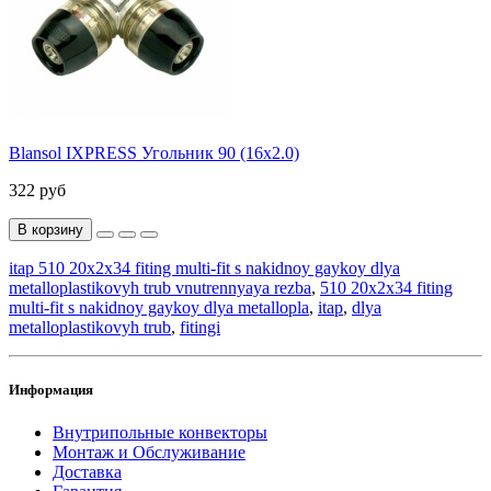
Blansol IXPRESS Угольник 90 (16х2.0)
322 руб
В корзину
itap 510 20x2x34 fiting multi-fit s nakidnoy gaykoy dlya
metalloplastikovyh trub vnutrennyaya rezba
,
510 20x2x34 fiting
multi-fit s nakidnoy gaykoy dlya metallopla
,
itap
,
dlya
metalloplastikovyh trub
,
fitingi
Информация
Внутрипольные конвекторы
Монтаж и Обслуживание
Доставка