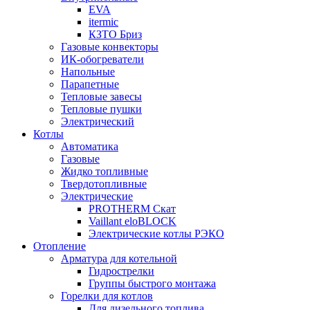
EVA
itermic
КЗТО Бриз
Газовые конвекторы
ИК-обогреватели
Напольные
Парапетные
Тепловые завесы
Тепловые пушки
Электрический
Котлы
Автоматика
Газовые
Жидко топливные
Твердотопливные
Электрические
PROTHERM Скат
Vaillant eloBLOCK
Электрические котлы РЭКО
Отопление
Арматура для котельной
Гидрострелки
Группы быстрого монтажа
Горелки для котлов
Для дизельного топлива