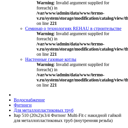
Warning
: Invalid argument supplied for
foreach() in
/var/www/admin/data/www/termo-
v.ru/system/storage/modification/catalog/view
on line
221
Семинар о технологиях REHAU в строительстве
Warning
: Invalid argument supplied for
foreach() in
/var/www/admin/data/www/termo-
v.ru/system/storage/modification/catalog/view
on line
221
Настенные газовые котлы
Warning
: Invalid argument supplied for
foreach() in
/var/www/admin/data/www/termo-
v.ru/system/storage/modification/catalog/view
on line
221
Водоснабжение
Фитинги
Для металлопластиковых труб
Itap 510 (20x2)x3/4 Фитинг Multi-Fit с накидной гайкой
для металлопластиковых труб (внутренняя резьба)