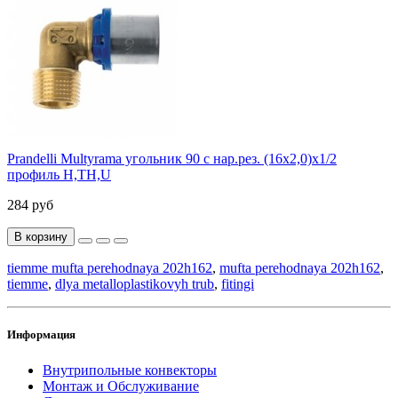
Prandelli Multyrama угольник 90 с нар.рез. (16х2,0)х1/2
профиль H,TH,U
284 руб
В корзину
tiemme mufta perehodnaya 202h162
,
mufta perehodnaya 202h162
,
tiemme
,
dlya metalloplastikovyh trub
,
fitingi
Информация
Внутрипольные конвекторы
Монтаж и Обслуживание