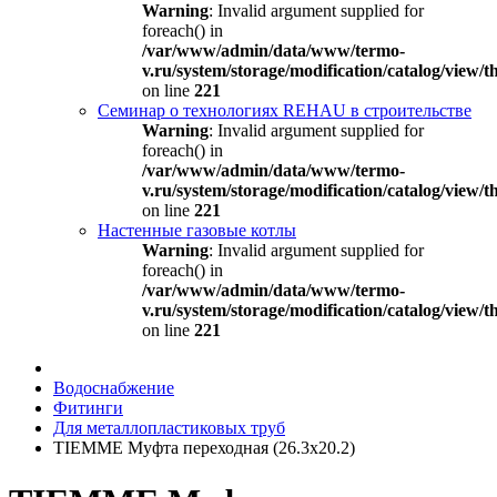
Warning
: Invalid argument supplied for
foreach() in
/var/www/admin/data/www/termo-
v.ru/system/storage/modification/catalog/view
on line
221
Семинар о технологиях REHAU в строительстве
Warning
: Invalid argument supplied for
foreach() in
/var/www/admin/data/www/termo-
v.ru/system/storage/modification/catalog/view
on line
221
Настенные газовые котлы
Warning
: Invalid argument supplied for
foreach() in
/var/www/admin/data/www/termo-
v.ru/system/storage/modification/catalog/view
on line
221
Водоснабжение
Фитинги
Для металлопластиковых труб
TIEMME Муфта переходная (26.3х20.2)