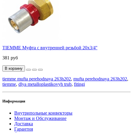
TIEMME Муфта с внутренней резьбой 20x3/4''
381 руб
В корзину
tiemme mufta perehodnaya 263h202
,
mufta perehodnaya 263h202
,
tiemme
,
dlya metalloplastikovyh trub
,
fitingi
Информация
Внутрипольные конвекторы
Монтаж и Обслуживание
Доставка
Гарантия