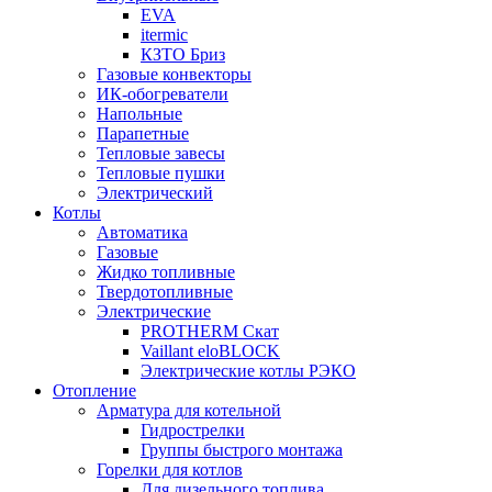
EVA
itermic
КЗТО Бриз
Газовые конвекторы
ИК-обогреватели
Напольные
Парапетные
Тепловые завесы
Тепловые пушки
Электрический
Котлы
Автоматика
Газовые
Жидко топливные
Твердотопливные
Электрические
PROTHERM Скат
Vaillant eloBLOCK
Электрические котлы РЭКО
Отопление
Арматура для котельной
Гидрострелки
Группы быстрого монтажа
Горелки для котлов
Для дизельного топлива