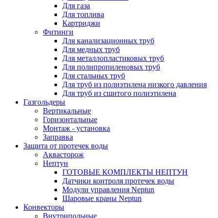
Для газа
Для топлива
Картриджи
Фитинги
Для канализационных труб
Для медных труб
Для металлопластиковых труб
Для полипропиленовых труб
Для стальных труб
Для труб из полиэтилена низкого давления
Для труб из сшитого полиэтилена
Газгольдеры
Вертикальные
Горизонтальные
Монтаж - установка
Заправка
Защита от протечек воды
Аквасторож
Нептун
ГОТОВЫЕ КОМПЛЕКТЫ НЕПТУН
Датчики контроля протечек воды
Модули управления Neptun
Шаровые краны Neptun
Конвекторы
Внутрипольные