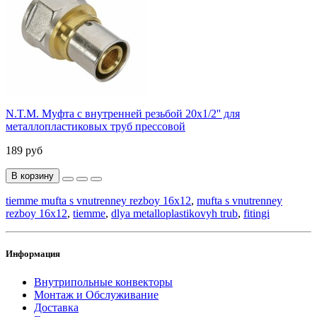
N.T.M. Муфта с внутренней резьбой 20x1/2'' для
металлопластиковых труб прессовой
189 руб
В корзину
tiemme mufta s vnutrenney rezboy 16x12
,
mufta s vnutrenney
rezboy 16x12
,
tiemme
,
dlya metalloplastikovyh trub
,
fitingi
Информация
Внутрипольные конвекторы
Монтаж и Обслуживание
Доставка