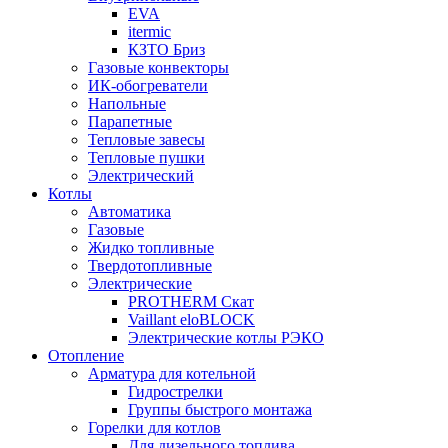
EVA
itermic
КЗТО Бриз
Газовые конвекторы
ИК-обогреватели
Напольные
Парапетные
Тепловые завесы
Тепловые пушки
Электрический
Котлы
Автоматика
Газовые
Жидко топливные
Твердотопливные
Электрические
PROTHERM Скат
Vaillant eloBLOCK
Электрические котлы РЭКО
Отопление
Арматура для котельной
Гидрострелки
Группы быстрого монтажа
Горелки для котлов
Для дизельного топлива