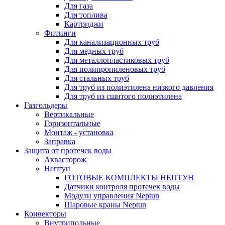
Для газа
Для топлива
Картриджи
Фитинги
Для канализационных труб
Для медных труб
Для металлопластиковых труб
Для полипропиленовых труб
Для стальных труб
Для труб из полиэтилена низкого давления
Для труб из сшитого полиэтилена
Газгольдеры
Вертикальные
Горизонтальные
Монтаж - установка
Заправка
Защита от протечек воды
Аквасторож
Нептун
ГОТОВЫЕ КОМПЛЕКТЫ НЕПТУН
Датчики контроля протечек воды
Модули управления Neptun
Шаровые краны Neptun
Конвекторы
Внутрипольные