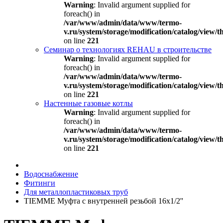
Warning
: Invalid argument supplied for
foreach() in
/var/www/admin/data/www/termo-
v.ru/system/storage/modification/catalog/view
on line
221
Семинар о технологиях REHAU в строительстве
Warning
: Invalid argument supplied for
foreach() in
/var/www/admin/data/www/termo-
v.ru/system/storage/modification/catalog/view
on line
221
Настенные газовые котлы
Warning
: Invalid argument supplied for
foreach() in
/var/www/admin/data/www/termo-
v.ru/system/storage/modification/catalog/view
on line
221
Водоснабжение
Фитинги
Для металлопластиковых труб
TIEMME Муфта с внутренней резьбой 16x1/2''