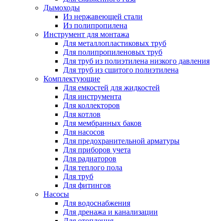
Дымоходы
Из нержавеющей стали
Из полипропилена
Инструмент для монтажа
Для металлопластиковых труб
Для полипропиленовых труб
Для труб из полиэтилена низкого давления
Для труб из сшитого полиэтилена
Комплектующие
Для емкостей для жидкостей
Для инструмента
Для коллекторов
Для котлов
Для мембранных баков
Для насосов
Для предохранительной арматуры
Для приборов учета
Для радиаторов
Для теплого пола
Для труб
Для фитингов
Насосы
Для водоснабжения
Для дренажа и канализации
Для отопления