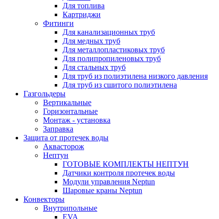
Для топлива
Картриджи
Фитинги
Для канализационных труб
Для медных труб
Для металлопластиковых труб
Для полипропиленовых труб
Для стальных труб
Для труб из полиэтилена низкого давления
Для труб из сшитого полиэтилена
Газгольдеры
Вертикальные
Горизонтальные
Монтаж - установка
Заправка
Защита от протечек воды
Аквасторож
Нептун
ГОТОВЫЕ КОМПЛЕКТЫ НЕПТУН
Датчики контроля протечек воды
Модули управления Neptun
Шаровые краны Neptun
Конвекторы
Внутрипольные
EVA