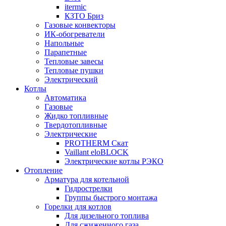
itermic
КЗТО Бриз
Газовые конвекторы
ИК-обогреватели
Напольные
Парапетные
Тепловые завесы
Тепловые пушки
Электрический
Котлы
Автоматика
Газовые
Жидко топливные
Твердотопливные
Электрические
PROTHERM Скат
Vaillant eloBLOCK
Электрические котлы РЭКО
Отопление
Арматура для котельной
Гидрострелки
Группы быстрого монтажа
Горелки для котлов
Для дизельного топлива
Для сжиженного газа