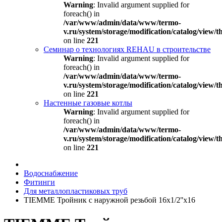
Warning
: Invalid argument supplied for
foreach() in
/var/www/admin/data/www/termo-
v.ru/system/storage/modification/catalog/view
on line
221
Семинар о технологиях REHAU в строительстве
Warning
: Invalid argument supplied for
foreach() in
/var/www/admin/data/www/termo-
v.ru/system/storage/modification/catalog/view
on line
221
Настенные газовые котлы
Warning
: Invalid argument supplied for
foreach() in
/var/www/admin/data/www/termo-
v.ru/system/storage/modification/catalog/view
on line
221
Водоснабжение
Фитинги
Для металлопластиковых труб
TIEMME Тройник с наружной резьбой 16x1/2''x16