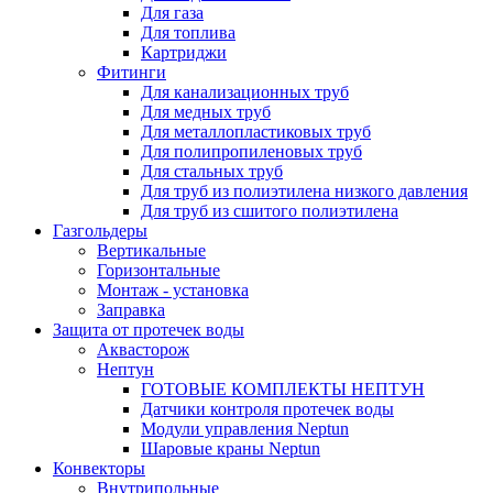
Для газа
Для топлива
Картриджи
Фитинги
Для канализационных труб
Для медных труб
Для металлопластиковых труб
Для полипропиленовых труб
Для стальных труб
Для труб из полиэтилена низкого давления
Для труб из сшитого полиэтилена
Газгольдеры
Вертикальные
Горизонтальные
Монтаж - установка
Заправка
Защита от протечек воды
Аквасторож
Нептун
ГОТОВЫЕ КОМПЛЕКТЫ НЕПТУН
Датчики контроля протечек воды
Модули управления Neptun
Шаровые краны Neptun
Конвекторы
Внутрипольные