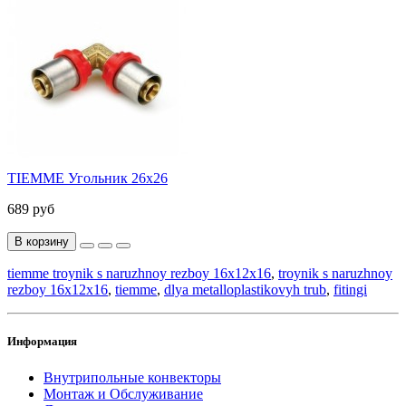
TIEMME Угольник 26x26
689 руб
В корзину
tiemme troynik s naruzhnoy rezboy 16x12x16
,
troynik s naruzhnoy
rezboy 16x12x16
,
tiemme
,
dlya metalloplastikovyh trub
,
fitingi
Информация
Внутрипольные конвекторы
Монтаж и Обслуживание