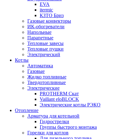
EVA
itermic
КЗТО Бриз
Газовые конвекторы
ИК-обогреватели
Напольные
Парапетные
Тепловые завесы
Тепловые пушки
Электрический
Котлы
Автоматика
Газовые
Жидко топливные
Твердотопливные
Электрические
PROTHERM Скат
Vaillant eloBLOCK
Электрические котлы РЭКО
Отопление
Арматура для котельной
Гидрострелки
Группы быстрого монтажа
Горелки для котлов
Для дизельного топлива