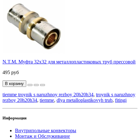
N.T.M. Муфта 32x32 для металлопластиковых труб прессовой
495 руб
В корзину
tiemme troynik s naruzhnoy rezboy 20h20h34
,
troynik s naruzhnoy
rezboy 20h20h34
,
tiemme
,
dlya metalloplastikovyh trub
,
fitingi
Информация
Внутрипольные конвекторы
Монтаж и Обслуживание