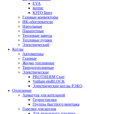
EVA
itermic
КЗТО Бриз
Газовые конвекторы
ИК-обогреватели
Напольные
Парапетные
Тепловые завесы
Тепловые пушки
Электрический
Котлы
Автоматика
Газовые
Жидко топливные
Твердотопливные
Электрические
PROTHERM Скат
Vaillant eloBLOCK
Электрические котлы РЭКО
Отопление
Арматура для котельной
Гидрострелки
Группы быстрого монтажа
Горелки для котлов
Для дизельного топлива