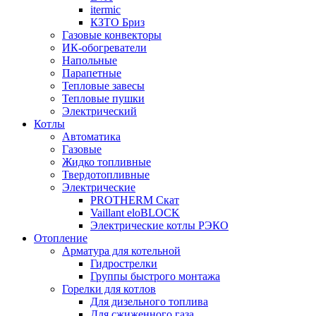
itermic
КЗТО Бриз
Газовые конвекторы
ИК-обогреватели
Напольные
Парапетные
Тепловые завесы
Тепловые пушки
Электрический
Котлы
Автоматика
Газовые
Жидко топливные
Твердотопливные
Электрические
PROTHERM Скат
Vaillant eloBLOCK
Электрические котлы РЭКО
Отопление
Арматура для котельной
Гидрострелки
Группы быстрого монтажа
Горелки для котлов
Для дизельного топлива
Для сжиженного газа