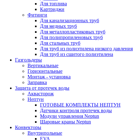
Для топлива
Картриджи
Фитинги
Для канализационных труб
Для медных труб
Для металлопластиковых труб
Для полипропиленовых труб
Для стальных труб
Для труб из полиэтилена низкого давления
Для труб из сшитого полиэтилена
Газгольдеры
Вертикальные
Горизонтальные
Монтаж - установка
Заправка
Защита от протечек воды
Аквасторож
Нептун
ГОТОВЫЕ КОМПЛЕКТЫ НЕПТУН
Датчики контроля протечек воды
Модули управления Neptun
Шаровые краны Neptun
Конвекторы
Внутрипольные
EVA