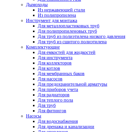
Дымоходы
Из нержавеющей стали
Из полипропилена
Инструмент для монтажа
Для металлопластиковых труб
Для полипропиленовых труб
Для труб из полиэтилена низкого давления
Для труб из сшитого полиэтилена
Комплектующие
Для емкостей для жидкостей
Для инструмента
Для коллекторов
Для котлов
Для мембранных баков
Для насосов
Для предохранительной арматуры
Для приборов учета
Для радиаторов
Для теплого пола
Для труб
Для фитингов
Насосы
Для водоснабжения
Для дренажа и канализации
Для отопления