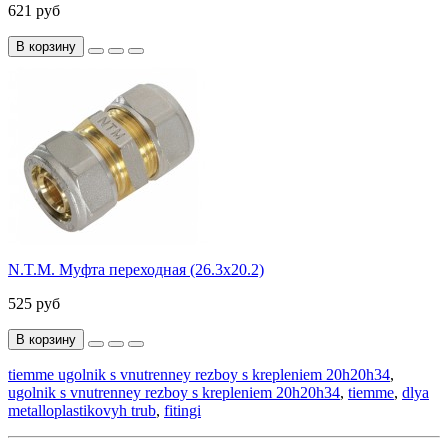
621 руб
В корзину
N.T.M. Муфта переходная (26.3х20.2)
525 руб
В корзину
tiemme ugolnik s vnutrenney rezboy s krepleniem 20h20h34
,
ugolnik s vnutrenney rezboy s krepleniem 20h20h34
,
tiemme
,
dlya
metalloplastikovyh trub
,
fitingi