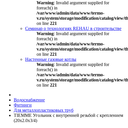
Warning
: Invalid argument supplied for
foreach() in
/var/www/admin/data/www/termo-
v.ru/system/storage/modification/catalog/view
on line
221
Семинар о технологиях REHAU в строительстве
Warning
: Invalid argument supplied for
foreach() in
/var/www/admin/data/www/termo-
v.ru/system/storage/modification/catalog/view
on line
221
Настенные газовые котлы
Warning
: Invalid argument supplied for
foreach() in
/var/www/admin/data/www/termo-
v.ru/system/storage/modification/catalog/view
on line
221
Водоснабжение
Фитинги
Для металлопластиковых труб
TIEMME Угольник с внутренней резьбой с креплением
(20х2.0х3/4)