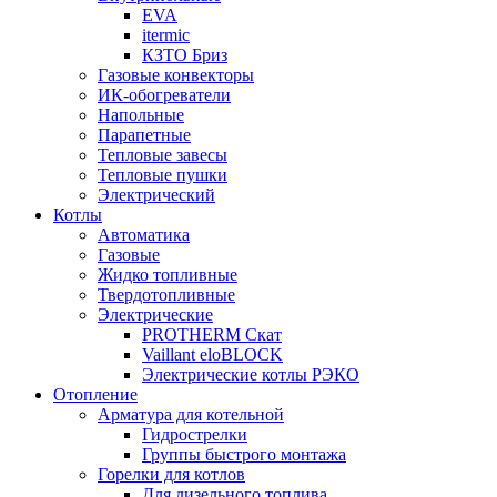
EVA
itermic
КЗТО Бриз
Газовые конвекторы
ИК-обогреватели
Напольные
Парапетные
Тепловые завесы
Тепловые пушки
Электрический
Котлы
Автоматика
Газовые
Жидко топливные
Твердотопливные
Электрические
PROTHERM Скат
Vaillant eloBLOCK
Электрические котлы РЭКО
Отопление
Арматура для котельной
Гидрострелки
Группы быстрого монтажа
Горелки для котлов
Для дизельного топлива