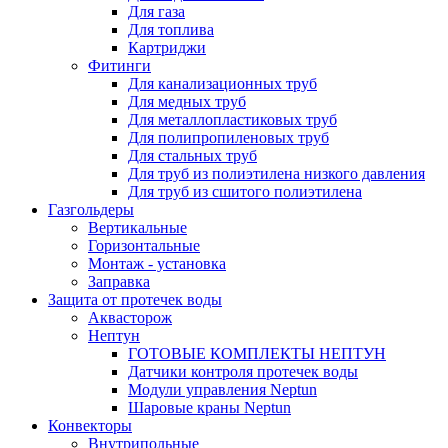
Для газа
Для топлива
Картриджи
Фитинги
Для канализационных труб
Для медных труб
Для металлопластиковых труб
Для полипропиленовых труб
Для стальных труб
Для труб из полиэтилена низкого давления
Для труб из сшитого полиэтилена
Газгольдеры
Вертикальные
Горизонтальные
Монтаж - установка
Заправка
Защита от протечек воды
Аквасторож
Нептун
ГОТОВЫЕ КОМПЛЕКТЫ НЕПТУН
Датчики контроля протечек воды
Модули управления Neptun
Шаровые краны Neptun
Конвекторы
Внутрипольные