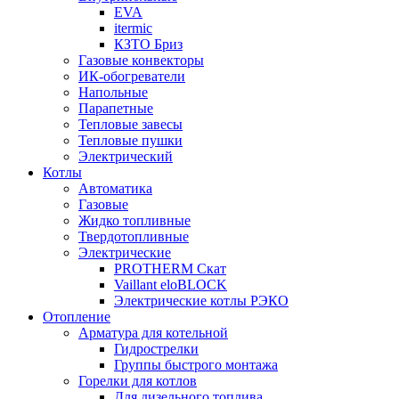
EVA
itermic
КЗТО Бриз
Газовые конвекторы
ИК-обогреватели
Напольные
Парапетные
Тепловые завесы
Тепловые пушки
Электрический
Котлы
Автоматика
Газовые
Жидко топливные
Твердотопливные
Электрические
PROTHERM Скат
Vaillant eloBLOCK
Электрические котлы РЭКО
Отопление
Арматура для котельной
Гидрострелки
Группы быстрого монтажа
Горелки для котлов
Для дизельного топлива