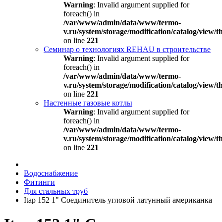
Warning
: Invalid argument supplied for
foreach() in
/var/www/admin/data/www/termo-
v.ru/system/storage/modification/catalog/view
on line
221
Семинар о технологиях REHAU в строительстве
Warning
: Invalid argument supplied for
foreach() in
/var/www/admin/data/www/termo-
v.ru/system/storage/modification/catalog/view
on line
221
Настенные газовые котлы
Warning
: Invalid argument supplied for
foreach() in
/var/www/admin/data/www/termo-
v.ru/system/storage/modification/catalog/view
on line
221
Водоснабжение
Фитинги
Для стальных труб
Itap 152 1" Соединитель угловой латунный американка