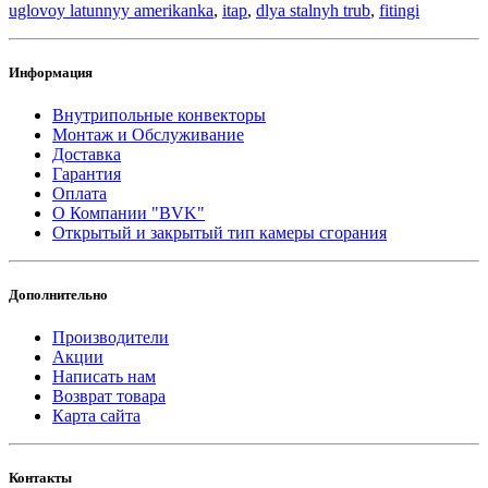
uglovoy latunnyy amerikanka
,
itap
,
dlya stalnyh trub
,
fitingi
Информация
Внутрипольные конвекторы
Монтаж и Обслуживание
Доставка
Гарантия
Оплата
О Компании "BVK"
Открытый и закрытый тип камеры сгорания
Дополнительно
Производители
Акции
Написать нам
Возврат товара
Карта сайта
Контакты