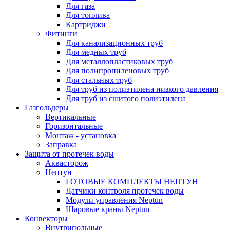
Для газа
Для топлива
Картриджи
Фитинги
Для канализационных труб
Для медных труб
Для металлопластиковых труб
Для полипропиленовых труб
Для стальных труб
Для труб из полиэтилена низкого давления
Для труб из сшитого полиэтилена
Газгольдеры
Вертикальные
Горизонтальные
Монтаж - установка
Заправка
Защита от протечек воды
Аквасторож
Нептун
ГОТОВЫЕ КОМПЛЕКТЫ НЕПТУН
Датчики контроля протечек воды
Модули управления Neptun
Шаровые краны Neptun
Конвекторы
Внутрипольные