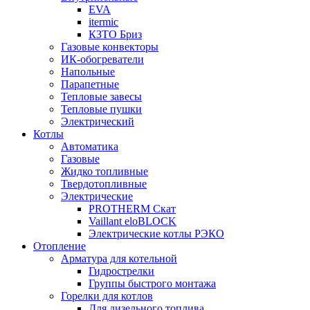
EVA
itermic
КЗТО Бриз
Газовые конвекторы
ИК-обогреватели
Напольные
Парапетные
Тепловые завесы
Тепловые пушки
Электрический
Котлы
Автоматика
Газовые
Жидко топливные
Твердотопливные
Электрические
PROTHERM Скат
Vaillant eloBLOCK
Электрические котлы РЭКО
Отопление
Арматура для котельной
Гидрострелки
Группы быстрого монтажа
Горелки для котлов
Для дизельного топлива