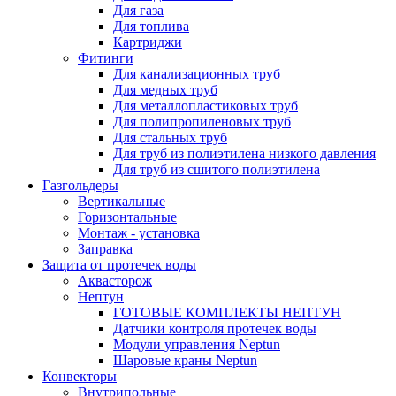
Для газа
Для топлива
Картриджи
Фитинги
Для канализационных труб
Для медных труб
Для металлопластиковых труб
Для полипропиленовых труб
Для стальных труб
Для труб из полиэтилена низкого давления
Для труб из сшитого полиэтилена
Газгольдеры
Вертикальные
Горизонтальные
Монтаж - установка
Заправка
Защита от протечек воды
Аквасторож
Нептун
ГОТОВЫЕ КОМПЛЕКТЫ НЕПТУН
Датчики контроля протечек воды
Модули управления Neptun
Шаровые краны Neptun
Конвекторы
Внутрипольные