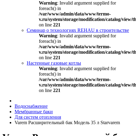
Warning
: Invalid argument supplied for
foreach() in
/var/www/admin/data/www/termo-
v.ru/system/storage/modification/catalog/view
on line
221
Семинар о технологиях REHAU в строительстве
Warning
: Invalid argument supplied for
foreach() in
/var/www/admin/data/www/termo-
v.ru/system/storage/modification/catalog/view
on line
221
Настенные газовые котлы
Warning
: Invalid argument supplied for
foreach() in
/var/www/admin/data/www/termo-
v.ru/system/storage/modification/catalog/view
on line
221
Водоснабжение
Мембранные баки
Для систем отопления
Varem Расширительный бак Модель 35 л Starvarem