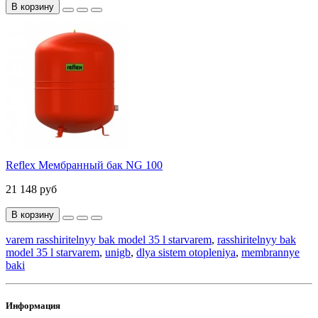
В корзину
Reflex Мембранный бак NG 100
21 148 руб
В корзину
varem rasshiritelnyy bak model 35 l starvarem
,
rasshiritelnyy bak
model 35 l starvarem
,
unigb
,
dlya sistem otopleniya
,
membrannye
baki
Информация