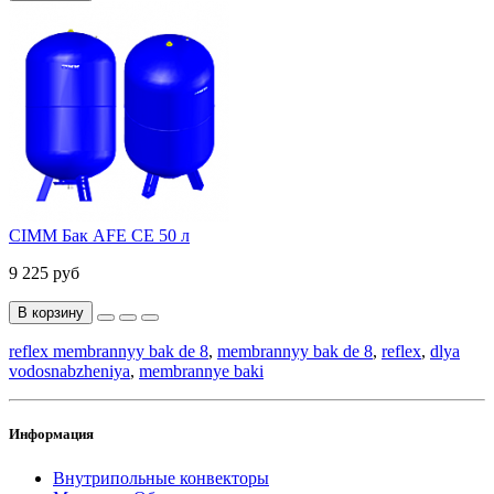
CIMM Бак AFE CE 50 л
9 225 руб
В корзину
reflex membrannyy bak de 8
,
membrannyy bak de 8
,
reflex
,
dlya
vodosnabzheniya
,
membrannye baki
Информация
Внутрипольные конвекторы