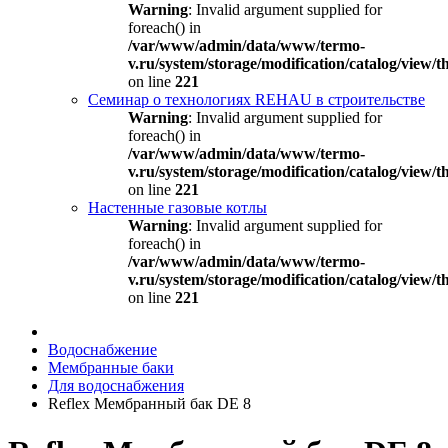
Warning
: Invalid argument supplied for
foreach() in
/var/www/admin/data/www/termo-
v.ru/system/storage/modification/catalog/view
on line
221
Семинар о технологиях REHAU в строительстве
Warning
: Invalid argument supplied for
foreach() in
/var/www/admin/data/www/termo-
v.ru/system/storage/modification/catalog/view
on line
221
Настенные газовые котлы
Warning
: Invalid argument supplied for
foreach() in
/var/www/admin/data/www/termo-
v.ru/system/storage/modification/catalog/view
on line
221
Водоснабжение
Мембранные баки
Для водоснабжения
Reflex Мембранный бак DE 8