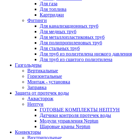
Для газа
Для топлива
Картриджи
Фитинги
Для канализационных труб
Для медных труб
Для металлопластиковых труб
Для полипропиленовых труб
Для стальных труб
Для труб из полиэтилена низкого давления
Для труб из сшитого полиэтилена
Газгольдеры
Вертикальные
Горизонтальные
Монтаж - установка
Заправка
Защита от протечек воды
Аквасторож
Нептун
ГОТОВЫЕ КОМПЛЕКТЫ НЕПТУН
Датчики контроля протечек воды
Модули управления Neptun
Шаровые краны Neptun
Конвекторы
Внутрипольные