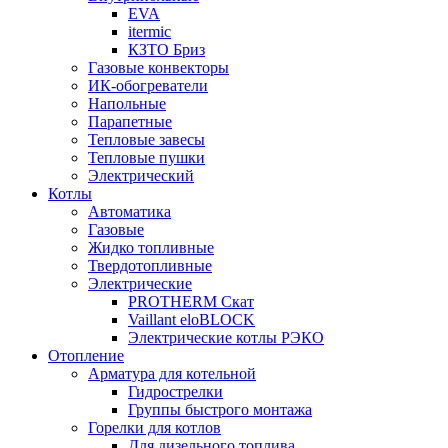
EVA
itermic
КЗТО Бриз
Газовые конвекторы
ИК-обогреватели
Напольные
Парапетные
Тепловые завесы
Тепловые пушки
Электрический
Котлы
Автоматика
Газовые
Жидко топливные
Твердотопливные
Электрические
PROTHERM Скат
Vaillant eloBLOCK
Электрические котлы РЭКО
Отопление
Арматура для котельной
Гидрострелки
Группы быстрого монтажа
Горелки для котлов
Для дизельного топлива