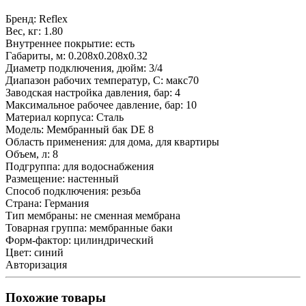
Бренд:
Reflex
Вес, кг:
1.80
Внутреннее покрытие:
есть
Габариты, м:
0.208x0.208x0.32
Диаметр подключения, дюйм:
3/4
Диапазон рабочих температур, С:
макс70
Заводская настройка давления, бар:
4
Максимальное рабочее давление, бар:
10
Материал корпуса:
Сталь
Модель:
Мембранный бак DE 8
Область применения:
для дома, для квартиры
Объем, л:
8
Подгруппа:
для водоснабжения
Размещение:
настенный
Способ подключения:
резьба
Страна:
Германия
Тип мембраны:
не сменная мембрана
Товарная группа:
мембранные баки
Форм-фактор:
цилиндрический
Цвет:
синий
Авторизация
Похожие товары