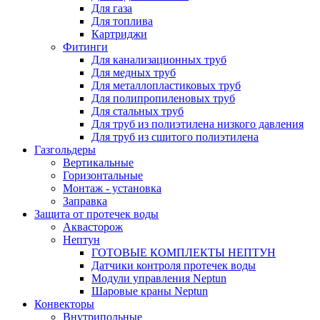
Для газа
Для топлива
Картриджи
Фитинги
Для канализационных труб
Для медных труб
Для металлопластиковых труб
Для полипропиленовых труб
Для стальных труб
Для труб из полиэтилена низкого давления
Для труб из сшитого полиэтилена
Газгольдеры
Вертикальные
Горизонтальные
Монтаж - установка
Заправка
Защита от протечек воды
Аквасторож
Нептун
ГОТОВЫЕ КОМПЛЕКТЫ НЕПТУН
Датчики контроля протечек воды
Модули управления Neptun
Шаровые краны Neptun
Конвекторы
Внутрипольные