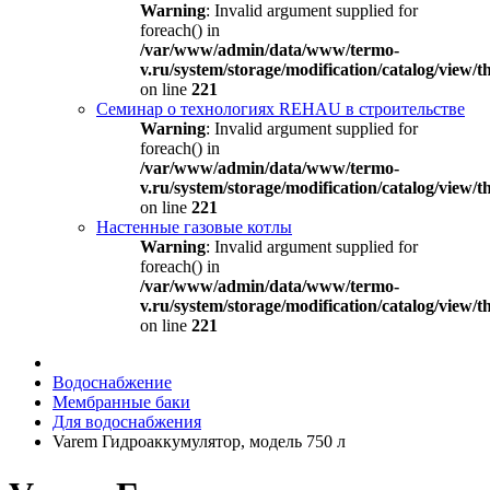
Warning
: Invalid argument supplied for
foreach() in
/var/www/admin/data/www/termo-
v.ru/system/storage/modification/catalog/view
on line
221
Семинар о технологиях REHAU в строительстве
Warning
: Invalid argument supplied for
foreach() in
/var/www/admin/data/www/termo-
v.ru/system/storage/modification/catalog/view
on line
221
Настенные газовые котлы
Warning
: Invalid argument supplied for
foreach() in
/var/www/admin/data/www/termo-
v.ru/system/storage/modification/catalog/view
on line
221
Водоснабжение
Мембранные баки
Для водоснабжения
Varem Гидроаккумулятор, модель 750 л