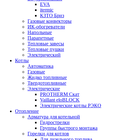
EVA
itermic
КЗТО Бриз
Газовые конвекторы
ИК-обогреватели
Напольные
Парапетные
Тепловые завесы
Тепловые пушки
Электрический
Котлы
Автоматика
Газовые
Жидко топливные
Твердотопливные
Электрические
PROTHERM Скат
Vaillant eloBLOCK
Электрические котлы РЭКО
Отопление
Арматура для котельной
Гидрострелки
Группы быстрого монтажа
Горелки для котлов
Для дизельного топлива