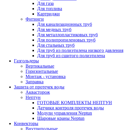
Для газа
Для топлива
Картриджи
Фитинги
Для канализационных труб
Для медных труб
Для металлопластиковых труб
Для полипропиленовых труб
Для стальных труб
Для труб из полиэтилена низкого давления
Для труб из сшитого полиэтилена
Газгольдеры
Вертикальные
Горизонтальные
Монтаж - установка
Заправка
Защита от протечек воды
Аквасторож
Нептун
ГОТОВЫЕ КОМПЛЕКТЫ НЕПТУН
Датчики контроля протечек воды
Модули управления Neptun
Шаровые краны Neptun
Конвекторы
Внутрипольные