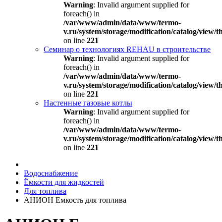
Warning
: Invalid argument supplied for
foreach() in
/var/www/admin/data/www/termo-
v.ru/system/storage/modification/catalog/view
on line
221
Семинар о технологиях REHAU в строительстве
Warning
: Invalid argument supplied for
foreach() in
/var/www/admin/data/www/termo-
v.ru/system/storage/modification/catalog/view
on line
221
Настенные газовые котлы
Warning
: Invalid argument supplied for
foreach() in
/var/www/admin/data/www/termo-
v.ru/system/storage/modification/catalog/view
on line
221
Водоснабжение
Ёмкости для жидкостей
Для топлива
АНИОН Емкость для топлива