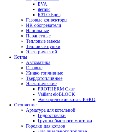
EVA
itermic
КЗТО Бриз
Газовые конвекторы
ИК-обогреватели
Напольные
Парапетные
Тепловые завесы
Тепловые пушки
Электрический
Котлы
Автоматика
Газовые
Жидко топливные
Твердотопливные
Электрические
PROTHERM Скат
Vaillant eloBLOCK
Электрические котлы РЭКО
Отопление
Арматура для котельной
Гидрострелки
Группы быстрого монтажа
Горелки для котлов
Для дизельного топлива