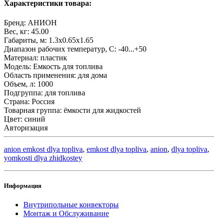
Характеристики товара:
Бренд:
АНИОН
Вес, кг:
45.00
Габариты, м:
1.3x0.65x1.65
Диапазон рабочих температур, С:
-40...+50
Материал:
пластик
Модель:
Емкость для топлива
Область применения:
для дома
Объем, л:
1000
Подгруппа:
для топлива
Страна:
Россия
Товарная группа:
ёмкости для жидкостей
Цвет:
синий
Авторизация
anion emkost dlya topliva
,
emkost dlya topliva
,
anion
,
dlya topliva
,
yomkosti dlya zhidkostey
Информация
Внутрипольные конвекторы
Монтаж и Обслуживание