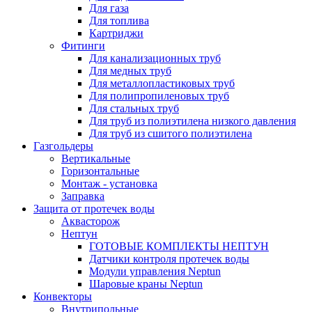
Для газа
Для топлива
Картриджи
Фитинги
Для канализационных труб
Для медных труб
Для металлопластиковых труб
Для полипропиленовых труб
Для стальных труб
Для труб из полиэтилена низкого давления
Для труб из сшитого полиэтилена
Газгольдеры
Вертикальные
Горизонтальные
Монтаж - установка
Заправка
Защита от протечек воды
Аквасторож
Нептун
ГОТОВЫЕ КОМПЛЕКТЫ НЕПТУН
Датчики контроля протечек воды
Модули управления Neptun
Шаровые краны Neptun
Конвекторы
Внутрипольные