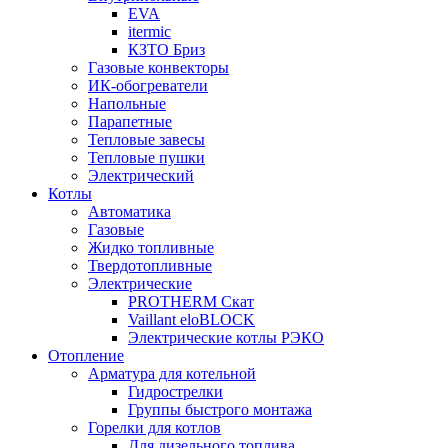
EVA
itermic
КЗТО Бриз
Газовые конвекторы
ИК-обогреватели
Напольные
Парапетные
Тепловые завесы
Тепловые пушки
Электрический
Котлы
Автоматика
Газовые
Жидко топливные
Твердотопливные
Электрические
PROTHERM Скат
Vaillant eloBLOCK
Электрические котлы РЭКО
Отопление
Арматура для котельной
Гидрострелки
Группы быстрого монтажа
Горелки для котлов
Для дизельного топлива