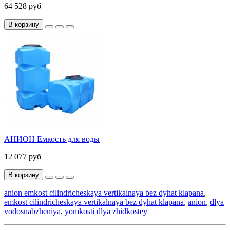
64 528 руб
В корзину
АНИОН Емкость для воды
12 077 руб
В корзину
anion emkost cilindricheskaya vertikalnaya bez dyhat klapana
,
emkost cilindricheskaya vertikalnaya bez dyhat klapana
,
anion
,
dlya
vodosnabzheniya
,
yomkosti dlya zhidkostey