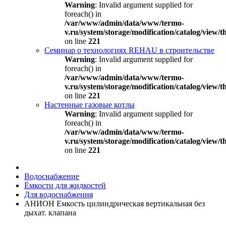
Warning
: Invalid argument supplied for
foreach() in
/var/www/admin/data/www/termo-
v.ru/system/storage/modification/catalog/view
on line
221
Семинар о технологиях REHAU в строительстве
Warning
: Invalid argument supplied for
foreach() in
/var/www/admin/data/www/termo-
v.ru/system/storage/modification/catalog/view
on line
221
Настенные газовые котлы
Warning
: Invalid argument supplied for
foreach() in
/var/www/admin/data/www/termo-
v.ru/system/storage/modification/catalog/view
on line
221
Водоснабжение
Ёмкости для жидкостей
Для водоснабжения
АНИОН Емкость цилиндрическая вертикальная без
дыхат. клапана