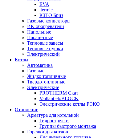
EVA
itermic
КЗТО Бриз
Газовые конвекторы
ИК-обогреватели
Напольные
Парапетные
Тепловые завесы
Тепловые пушки
Электрический
Котлы
Автоматика
Газовые
Жидко топливные
Твердотопливные
Электрические
PROTHERM Скат
Vaillant eloBLOCK
Электрические котлы РЭКО
Отопление
Арматура для котельной
Гидрострелки
Группы быстрого монтажа
Горелки для котлов
Для дизельного топлива