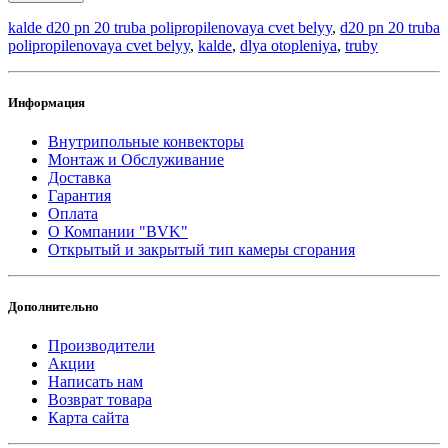
kalde d20 pn 20 truba polipropilenovaya cvet belyy
,
d20 pn 20 truba
polipropilenovaya cvet belyy
,
kalde
,
dlya otopleniya
,
truby
Информация
Внутрипольные конвекторы
Монтаж и Обслуживание
Доставка
Гарантия
Оплата
О Компании "BVK"
Открытый и закрытый тип камеры сгорания
Дополнительно
Производители
Акции
Написать нам
Возврат товара
Карта сайта