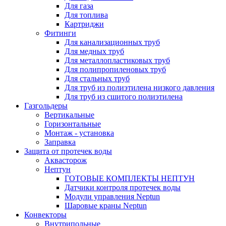
Для газа
Для топлива
Картриджи
Фитинги
Для канализационных труб
Для медных труб
Для металлопластиковых труб
Для полипропиленовых труб
Для стальных труб
Для труб из полиэтилена низкого давления
Для труб из сшитого полиэтилена
Газгольдеры
Вертикальные
Горизонтальные
Монтаж - установка
Заправка
Защита от протечек воды
Аквасторож
Нептун
ГОТОВЫЕ КОМПЛЕКТЫ НЕПТУН
Датчики контроля протечек воды
Модули управления Neptun
Шаровые краны Neptun
Конвекторы
Внутрипольные