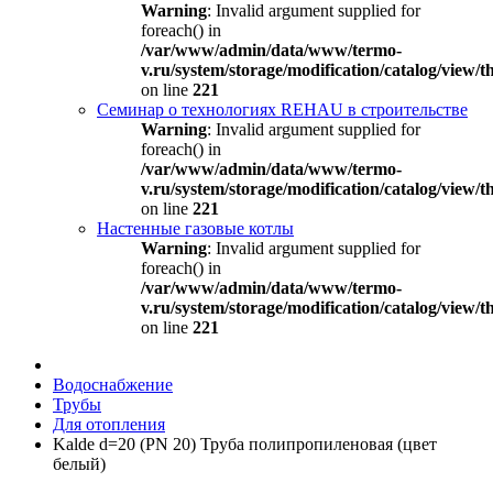
Warning
: Invalid argument supplied for
foreach() in
/var/www/admin/data/www/termo-
v.ru/system/storage/modification/catalog/view
on line
221
Семинар о технологиях REHAU в строительстве
Warning
: Invalid argument supplied for
foreach() in
/var/www/admin/data/www/termo-
v.ru/system/storage/modification/catalog/view
on line
221
Настенные газовые котлы
Warning
: Invalid argument supplied for
foreach() in
/var/www/admin/data/www/termo-
v.ru/system/storage/modification/catalog/view
on line
221
Водоснабжение
Трубы
Для отопления
Kalde d=20 (PN 20) Труба полипропиленовая (цвет
белый)