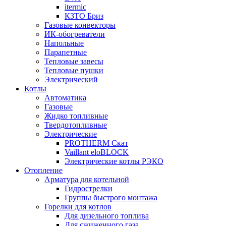
itermic
КЗТО Бриз
Газовые конвекторы
ИК-обогреватели
Напольные
Парапетные
Тепловые завесы
Тепловые пушки
Электрический
Котлы
Автоматика
Газовые
Жидко топливные
Твердотопливные
Электрические
PROTHERM Скат
Vaillant eloBLOCK
Электрические котлы РЭКО
Отопление
Арматура для котельной
Гидрострелки
Группы быстрого монтажа
Горелки для котлов
Для дизельного топлива
Для сжиженного газа