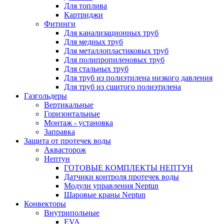
Для топлива
Картриджи
Фитинги
Для канализационных труб
Для медных труб
Для металлопластиковых труб
Для полипропиленовых труб
Для стальных труб
Для труб из полиэтилена низкого давления
Для труб из сшитого полиэтилена
Газгольдеры
Вертикальные
Горизонтальные
Монтаж - установка
Заправка
Защита от протечек воды
Аквасторож
Нептун
ГОТОВЫЕ КОМПЛЕКТЫ НЕПТУН
Датчики контроля протечек воды
Модули управления Neptun
Шаровые краны Neptun
Конвекторы
Внутрипольные
EVA