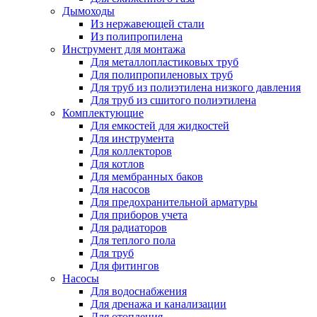
Дымоходы
Из нержавеющей стали
Из полипропилена
Инструмент для монтажа
Для металлопластиковых труб
Для полипропиленовых труб
Для труб из полиэтилена низкого давления
Для труб из сшитого полиэтилена
Комплектующие
Для емкостей для жидкостей
Для инструмента
Для коллекторов
Для котлов
Для мембранных баков
Для насосов
Для предохранительной арматуры
Для приборов учета
Для радиаторов
Для теплого пола
Для труб
Для фитингов
Насосы
Для водоснабжения
Для дренажа и канализации
Для отопления