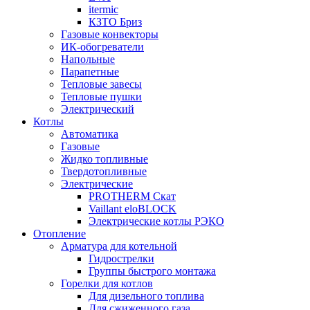
itermic
КЗТО Бриз
Газовые конвекторы
ИК-обогреватели
Напольные
Парапетные
Тепловые завесы
Тепловые пушки
Электрический
Котлы
Автоматика
Газовые
Жидко топливные
Твердотопливные
Электрические
PROTHERM Скат
Vaillant eloBLOCK
Электрические котлы РЭКО
Отопление
Арматура для котельной
Гидрострелки
Группы быстрого монтажа
Горелки для котлов
Для дизельного топлива
Для сжиженного газа