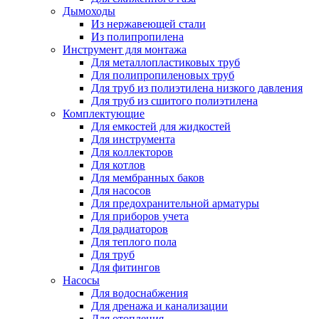
Дымоходы
Из нержавеющей стали
Из полипропилена
Инструмент для монтажа
Для металлопластиковых труб
Для полипропиленовых труб
Для труб из полиэтилена низкого давления
Для труб из сшитого полиэтилена
Комплектующие
Для емкостей для жидкостей
Для инструмента
Для коллекторов
Для котлов
Для мембранных баков
Для насосов
Для предохранительной арматуры
Для приборов учета
Для радиаторов
Для теплого пола
Для труб
Для фитингов
Насосы
Для водоснабжения
Для дренажа и канализации
Для отопления