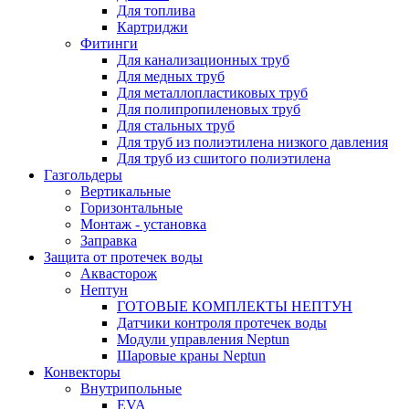
Для топлива
Картриджи
Фитинги
Для канализационных труб
Для медных труб
Для металлопластиковых труб
Для полипропиленовых труб
Для стальных труб
Для труб из полиэтилена низкого давления
Для труб из сшитого полиэтилена
Газгольдеры
Вертикальные
Горизонтальные
Монтаж - установка
Заправка
Защита от протечек воды
Аквасторож
Нептун
ГОТОВЫЕ КОМПЛЕКТЫ НЕПТУН
Датчики контроля протечек воды
Модули управления Neptun
Шаровые краны Neptun
Конвекторы
Внутрипольные
EVA