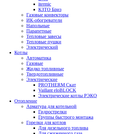
itermic
КЗТО Бриз
Газовые конвекторы
ИК-обогреватели
Напольные
Парапетные
Тепловые завесы
Тепловые пушки
Электрический
Котлы
Автоматика
Газовые
Жидко топливные
Твердотопливные
Электрические
PROTHERM Скат
Vaillant eloBLOCK
Электрические котлы РЭКО
Отопление
Арматура для котельной
Гидрострелки
Группы быстрого монтажа
Горелки для котлов
Для дизельного топлива
Для сжиженного газа