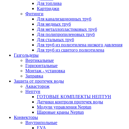
Для топлива
Картриджи
Фитинги
Для канализационных труб
Для медных труб
Для металлопластиковых труб
Для полипропиленовых труб
Для стальных труб
Для труб из полиэтилена низкого давления
Для труб из сшитого полиэтилена
Газгольдеры
Вертикальные
Горизонтальные
Монтаж - установка
Заправка
Защита от протечек воды
Аквасторож
Нептун
ГОТОВЫЕ КОМПЛЕКТЫ НЕПТУН
Датчики контроля протечек воды
Модули управления Neptun
Шаровые краны Neptun
Конвекторы
Внутрипольные
EVA