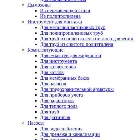
Дымоходы
Из нержавеющей стали
Из полипропилена
Инструмент для монтажа
Для металлопластиковых труб
Для полипропиленовых труб
Для труб из полиэтилена низкого давления
Для труб из сшитого полиэтилена
Комплектующие
Для емкостей для жидкостей
Для инструмента
Для коллекторов
Для котлов
Для мембранных баков
Для насосов
Для предохранительной арматуры
Для приборов учета
Для радиаторов
Для теплого пола
Для труб
Для фитингов
Насосы
Для водоснабжения
Для дренажа и канализации
Для отопления