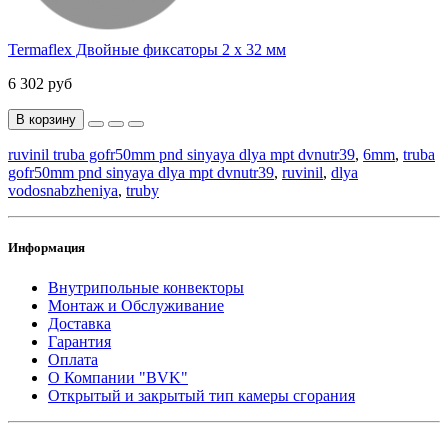
Termaflex Двойные фиксаторы 2 x 32 мм
6 302 руб
В корзину
ruvinil truba gofr50mm pnd sinyaya dlya mpt dvnutr39
,
6mm
,
truba
gofr50mm pnd sinyaya dlya mpt dvnutr39
,
ruvinil
,
dlya
vodosnabzheniya
,
truby
Информация
Внутрипольные конвекторы
Монтаж и Обслуживание
Доставка
Гарантия
Оплата
О Компании "BVK"
Открытый и закрытый тип камеры сгорания