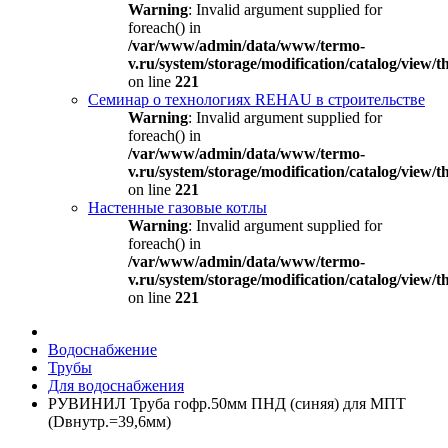
Warning
: Invalid argument supplied for
foreach() in
/var/www/admin/data/www/termo-
v.ru/system/storage/modification/catalog/view
on line
221
Семинар о технологиях REHAU в строительстве
Warning
: Invalid argument supplied for
foreach() in
/var/www/admin/data/www/termo-
v.ru/system/storage/modification/catalog/view
on line
221
Настенные газовые котлы
Warning
: Invalid argument supplied for
foreach() in
/var/www/admin/data/www/termo-
v.ru/system/storage/modification/catalog/view
on line
221
Водоснабжение
Трубы
Для водоснабжения
РУВИНИЛ Труба гофр.50мм ПНД (синяя) для МПТ
(Dвнутр.=39,6мм)