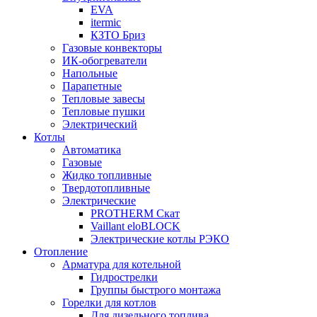
EVA
itermic
КЗТО Бриз
Газовые конвекторы
ИК-обогреватели
Напольные
Парапетные
Тепловые завесы
Тепловые пушки
Электрический
Котлы
Автоматика
Газовые
Жидко топливные
Твердотопливные
Электрические
PROTHERM Скат
Vaillant eloBLOCK
Электрические котлы РЭКО
Отопление
Арматура для котельной
Гидрострелки
Группы быстрого монтажа
Горелки для котлов
Для дизельного топлива