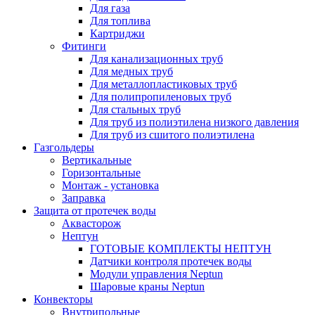
Для газа
Для топлива
Картриджи
Фитинги
Для канализационных труб
Для медных труб
Для металлопластиковых труб
Для полипропиленовых труб
Для стальных труб
Для труб из полиэтилена низкого давления
Для труб из сшитого полиэтилена
Газгольдеры
Вертикальные
Горизонтальные
Монтаж - установка
Заправка
Защита от протечек воды
Аквасторож
Нептун
ГОТОВЫЕ КОМПЛЕКТЫ НЕПТУН
Датчики контроля протечек воды
Модули управления Neptun
Шаровые краны Neptun
Конвекторы
Внутрипольные